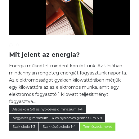
0
Mit jelent az energia?
Energia működtet mindent körülöttünk. Az Unióban
mindannyian rengeteg energiát fogyasztunk naponta.
Az elektromosságot gyakran kilowattórában mérjük:
egy kilowattóra az az elektromos munka, amit egy
elektromos fogyasztó 1 kilowatt teljesítményt
fogyasztva...
Alapiskola 5-9 és nyolcéves gimnázium 1-4
Négyéves gimnázium 1-4 és nyolcéves gimnázium 5-8
Szakiskola 1-3
Szakközépiskola 1-4
Természetismeret