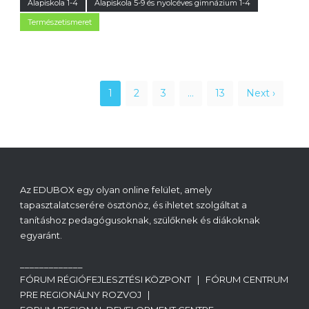
Alapiskola 1-4
Alapiskola 5-9 és nyolcéves gimnázium 1-4
Természetismeret
1
2
3
…
13
Next ›
Az EDUBOX egy olyan online felület, amely
tapasztalatcserére ösztönöz, és ihletet szolgáltat a
tanításhoz pedagógusoknak, szülőknek és diákoknak
egyaránt.
_____________
FÓRUM RÉGIÓFEJLESZTÉSI KÖZPONT | FÓRUM CENTRUM
PRE REGIONÁLNY ROZVOJ |