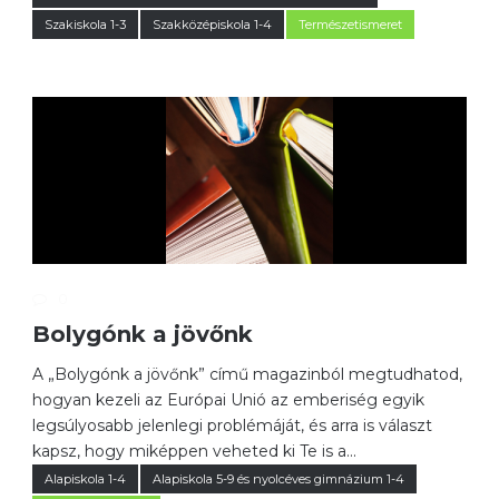
Szakiskola 1-3
Szakközépiskola 1-4
Természetismeret
0
Bolygónk a jövőnk
A „Bolygónk a jövőnk” című magazinból megtudhatod,
hogyan kezeli az Európai Unió az emberiség egyik
legsúlyosabb jelenlegi problémáját, és arra is választ
kapsz, hogy miképpen veheted ki Te is a...
Alapiskola 1-4
Alapiskola 5-9 és nyolcéves gimnázium 1-4