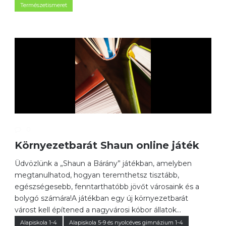
Természetismeret
0
Környezetbarát Shaun online játék
Üdvözlünk a „Shaun a Bárány” játékban, amelyben
megtanulhatod, hogyan teremthetsz tisztább,
egészségesebb, fenntarthatóbb jövőt városaink és a
bolygó számára!A játékban egy új környezetbarát
várost kell építened a nagyvárosi kóbor állatok...
Alapiskola 1-4
Alapiskola 5-9 és nyolcéves gimnázium 1-4