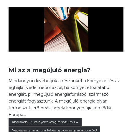
0
Mi az a megújuló energia?
Mindannyian kivehetjük a részünket a környezet és az
éghajlat védelméből azzal, ha környezetbarátabb
energiát, pl. megújuló energiaforrásból származó
energiát fogyasztunk. A megújuló energia olyan
természeti erőforrás, amely könnyen újraképződik.
Európa...
Alapiskola 5-9 és nyolcéves gimnázium 1-4
Négyéves gimnázium 1-4 és nyolcéves gimnázium 5-8