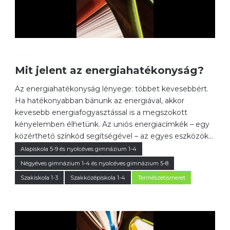
0
Mit jelent az energiahatékonyság?
Az energiahatékonyság lényege: többet kevesebbért.
Ha hatékonyabban bánunk az energiával, akkor
kevesebb energiafogyasztással is a megszokott
kényelemben élhetünk. Az uniós energiacímkék – egy
közérthető színkód segítségével – az egyes eszközök...
Alapiskola 5-9 és nyolcéves gimnázium 1-4
Négyéves gimnázium 1-4 és nyolcéves gimnázium 5-8
Szakiskola 1-3
Szakközépiskola 1-4
Természetismeret