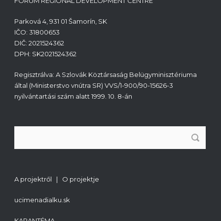
FORUM REGIONAL DEVELOPMENT CENTRE
Parková 4, 931 01 Šamorín, SK
IČO: 31800653
DIČ: 2021524362
DPH: SK2021524362
Regisztrálva: A Szlovák Köztársaság Belügyminisztériuma
által (Ministerstvo vnútra SR) VVS/1-900/90-15626-3
nyilvántartási szám alatt 1999. 10. 8-án
A projektről | O projektje
ucimenadialku.sk
KARANTÉMA