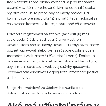
Keď komentujeme, obsah komentu a jeho metadáta
ostanú v systéme zachované, kým je dotknutá osoba
registrovaná. Je to preto, aby sa každý nasledujúci
koment stal pre nás viditeľný a prijatý, teda nedostal sa
na zoznam komentov, ktoré je potrebné ešte schváliť.
Užívatelia registrovaní na stránke (ak existujú) majú
svoje osobné údaje zachované aj vo vlastnom
užívateľskom profile. Každý užívateľ si kedykoľvek môže
pozrieť, upravovať alebo vymazať svoje osobné údaje
(nemôže si však zmeniť užívateľské meno). Dotknutá
osoba/registrovaný užívateľ pri registrácii súhlasí s tým,
aby si mohli správcovia webovej stránky (pracovníci
uchovávateľa osobných údajov) tieto informácie pozrieť
a ich upravovať.
Údaje zhromaždené za účelom komunikácie a
dokumentácie služieb uchovávame do odvolania.
Aké má užívateľ práva v