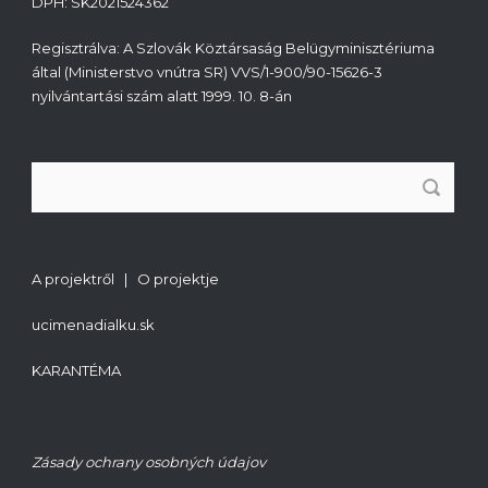
DPH: SK2021524362
Regisztrálva: A Szlovák Köztársaság Belügyminisztériuma
által (Ministerstvo vnútra SR) VVS/1-900/90-15626-3
nyilvántartási szám alatt 1999. 10. 8-án
A projektről | O projektje
ucimenadialku.sk
KARANTÉMA
Zásady ochrany osobných údajov