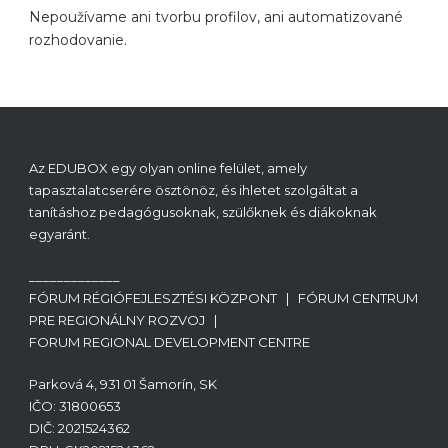
Nepoužívame ani tvorbu profilov, ani automatizované
rozhodovanie.
Az EDUBOX egy olyan online felület, amely
tapasztalatcserére ösztönöz, és ihletet szolgáltat a
tanításhoz pedagógusoknak, szülőknek és diákoknak
egyaránt.
_____________
FÓRUM RÉGIÓFEJLESZTÉSI KÖZPONT | FÓRUM CENTRUM
PRE REGIONÁLNY ROZVOJ |
FORUM REGIONAL DEVELOPMENT CENTRE
Parková 4, 931 01 Šamorín, SK
IČO: 31800653
DIČ: 2021524362