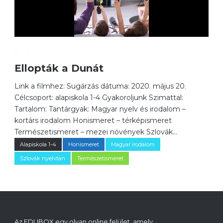
0
Ellopták a Dunát
Link a filmhez: Sugárzás dátuma: 2020. május 20.
Célcsoport: alapiskola 1-4 Gyakoroljunk Szimattal:
Tartalom: Tantárgyak: Magyar nyelv és irodalom –
kortárs irodalom Honismeret – térképismeret
Természetismeret – mezei növények Szlovák...
Alapiskola 1-4
Honismeret
Magyar irodalom
Szlovák nyelvtan
Természetismeret
Az EDUBOX egy olyan online felület, amely