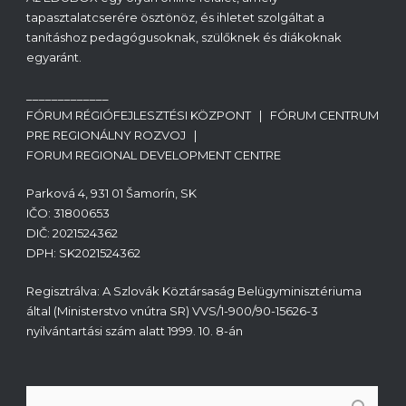
tapasztalatcserére ösztönöz, és ihletet szolgáltat a
tanításhoz pedagógusoknak, szülőknek és diákoknak
egyaránt.
_____________
FÓRUM RÉGIÓFEJLESZTÉSI KÖZPONT | FÓRUM CENTRUM
PRE REGIONÁLNY ROZVOJ |
FORUM REGIONAL DEVELOPMENT CENTRE
Parková 4, 931 01 Šamorín, SK
IČO: 31800653
DIČ: 2021524362
DPH: SK2021524362
Regisztrálva: A Szlovák Köztársaság Belügyminisztériuma
által (Ministerstvo vnútra SR) VVS/1-900/90-15626-3
nyilvántartási szám alatt 1999. 10. 8-án