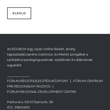
Az EDUBOX egy olyan online felület, amely
tapasztalatcserére ösztönöz, és ihletet szolgáltat a
tanításhoz pedagógusoknak, szülőknek és diákoknak
egyaránt.
_____________
FÓRUM RÉGIÓFEJLESZTÉSI KÖZPONT | FÓRUM CENTRUM
PRE REGIONÁLNY ROZVOJ |
FORUM REGIONAL DEVELOPMENT CENTRE
Parková 4, 931 01 Šamorín, SK
IČO: 31800653