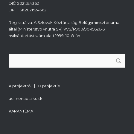
DIČ: 2021524362
DPH: SK2021524362
Regisztrálva: A Szlovák Köztársaság Belügyminisztériuma
által (Ministerstvo vnútra SR) VVS/1-900/90-15626-3
nyilvántartási szám alatt 1999. 10. 8-án
A projektről | O projektje
ucimenadialku.sk
KARANTÉMA