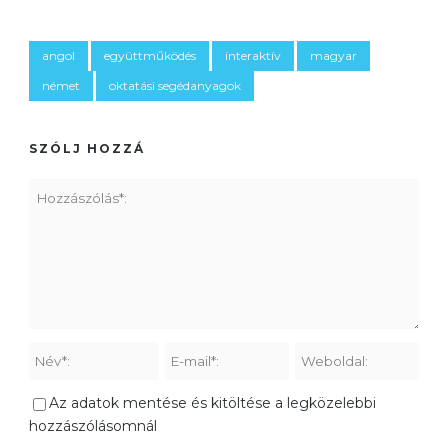
angol
együttműködés
interaktív
magyar
német
oktatási segédanyagok
SZÓLJ HOZZÁ
Az adatok mentése és kitöltése a legközelebbi
hozzászólásomnál