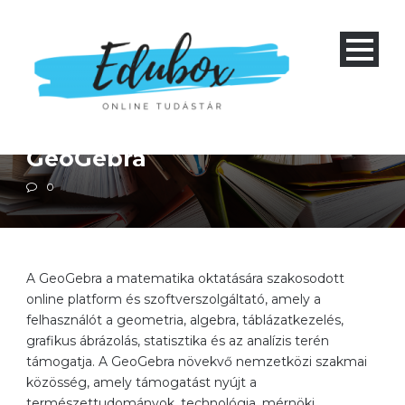
Gyűjtőoldalak
GeoGebra
0
A GeoGebra a matematika oktatására szakosodott
online platform és szoftverszolgáltató, amely a
felhasználót a geometria, algebra, táblázatkezelés,
grafikus ábrázolás, statisztika és az analízis terén
támogatja. A GeoGebra növekvő nemzetközi szakmai
közösség, amely támogatást nyújt a
természettudományok, technológia, mérnöki