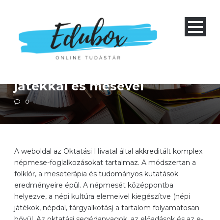
Gyűjtőoldalak
Pompás napok – Nevelés
játékkal és mesével
0
A weboldal az Oktatási Hivatal által akkreditált komplex
népmese-foglalkozásokat tartalmaz. A módszertan a
folklór, a meseterápia és tudományos kutatások
eredményeire épül. A népmesét középpontba
helyezve, a népi kultúra elemeivel kiegészítve (népi
játékok, népdal, tárgyalkotás) a tartalom folyamatosan
bővül. Az oktatási segédanyagok, az előadások és az e-