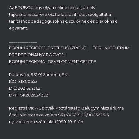
Az EDUBOX egy olyan online felület, amely
tapasztalatcserére ösztönöz, és ihletet szolgáltat a
tanításhoz pedagógusoknak, szülőknek és diákoknak
egyaránt.
_____________
FÓRUM RÉGIÓFEJLESZTÉSI KÖZPONT | FÓRUM CENTRUM
PRE REGIONÁLNY ROZVOJ |
FORUM REGIONAL DEVELOPMENT CENTRE
Parková 4, 931 01 Šamorín, SK
IČO: 31800653
DIČ: 2021524362
DPH: SK2021524362
Regisztrálva: A Szlovák Köztársaság Belügyminisztériuma
által (Ministerstvo vnútra SR) VVS/1-900/90-15626-3
nyilvántartási szám alatt 1999. 10. 8-án