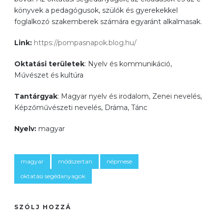
könyvek a pedagógusok, szülők és gyerekekkel
foglalkozó szakemberek számára egyaránt alkalmasak.
Link:
https://pompasnapok.blog.hu/
Oktatási területek
: Nyelv és kommunikáció,
Művészet és kultúra
Tantárgyak
: Magyar nyelv és irodalom, Zenei nevelés,
Képzőművészeti nevelés, Dráma, Tánc
Nyelv:
magyar
magyar
módszertan
népmese
oktatási segédanyagok
SZÓLJ HOZZÁ