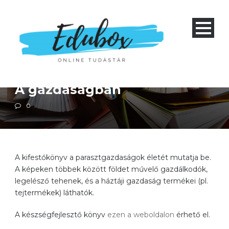
Alapiskola 1-4
Földrajz
A gazdaságban
0
A kifestőkönyv a parasztgazdaságok életét mutatja be.
A képeken többek között földet művelő gazdálkodók,
legelésző tehenek, és a háztáji gazdaság termékei (pl.
tejtermékek) láthatók.
A készségfejlesztő könyv
ezen a weboldalon
érhető el.