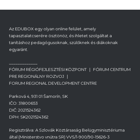
Az EDUBOX egy olyan online felület, amely
tapasztalatcserére ösztönöz, és ihletet szolgáltat a
tanításhoz pedagógusoknak, szülőknek és diákoknak
egyaránt.
_____________
FÓRUM RÉGIÓFEJLESZTÉSI KÖZPONT | FÓRUM CENTRUM
PRE REGIONÁLNY ROZVOJ |
FORUM REGIONAL DEVELOPMENT CENTRE
Parková 4, 931 01 Šamorín, SK
IČO: 31800653
DIČ: 2021524362
DPH: SK2021524362
Regisztrálva: A Szlovák Köztársaság Belügyminisztériuma
által (Ministerstvo vnútra SR) VVS/1-900/90-15626-3