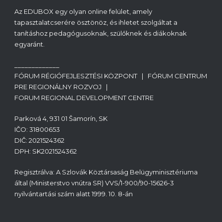
Az EDUBOX egy olyan online felület, amely
tapasztalatcserére ösztönöz, és ihletet szolgáltat a
tanításhoz pedagógusoknak, szülőknek és diákoknak
egyaránt.
_____________
FÓRUM RÉGIÓFEJLESZTÉSI KÖZPONT | FÓRUM CENTRUM
PRE REGIONÁLNY ROZVOJ |
FORUM REGIONAL DEVELOPMENT CENTRE
Parková 4, 931 01 Šamorín, SK
IČO: 31800653
DIČ: 2021524362
DPH: SK2021524362
Regisztrálva: A Szlovák Köztársaság Belügyminisztériuma
által (Ministerstvo vnútra SR) VVS/1-900/90-15626-3
nyilvántartási szám alatt 1999. 10. 8-án