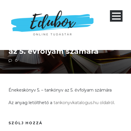
Alapiskola 5-9 és nyolcéves gimnázium 1-4
Zenei nevelés
Énekeskönyv 5. – tankönyv
az 5. évfolyam számára
0
Énekeskönyv 5. – tankönyv az 5. évfolyam számára
Az anyag letölthető a
tankonyvkatalogus.hu oldalról
.
SZÓLJ HOZZÁ