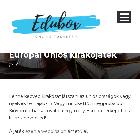
Alapiskola 1-4
Ember és társadalom
Földrajz
Művészet és kultúra
Európai Uniós kirakójáték
0
Lenne kedved kirakósat játszani az uniós országok vagy
nyelvek témájában? Vagy mindkettőt megpróbálod?
Kinyomtathatsz továbbá egy nagy Európa-térképet, és
ki is színezheted!
A játék
ezen a weboldalon
érhető el.