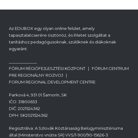
Az EDUBOX egy olyan online felület, amely
tapasztalatcserére ösztönöz, és ihletet szolgáltat a
tanításhoz pedagógusoknak, szülőknek és diákoknak
egyaránt.
_____________
FÓRUM RÉGIÓFEJLESZTÉSI KÖZPONT | FÓRUM CENTRUM
PRE REGIONÁLNY ROZVOJ |
FORUM REGIONAL DEVELOPMENT CENTRE
Parková 4, 931 01 Šamorín, SK
IČO: 31800653
DIČ: 2021524362
DPH: SK2021524362
Regisztrálva: A Szlovák Köztársaság Belügyminisztériuma
által (Ministerstvo vnútra SR) VVS/1-900/90-15626-3