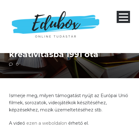
Művészet és kultúra
Négyéves gimnázium 1-4 és nyolcéves gimnázium 5-8
Szakiskola 1-3
Szakközépiskola 1-4
Kreatív Európa Program
(MEDIA): Beruházás a
kreativitásba 1991 óta
0
Ismerje meg, milyen támogatást nyújt az Európai Unió
filmek, sorozatok, videojátékok készítéséhez,
képzésekhez, mozik üzemeltetéséhez stb.
A videó
ezen a weboldalon
érhető el.