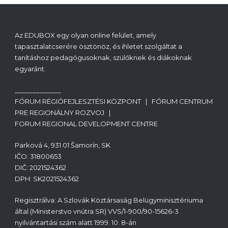
Az EDUBOX egy olyan online felület, amely
tapasztalatcserére ösztönöz, és ihletet szolgáltat a
tanításhoz pedagógusoknak, szülőknek és diákoknak
egyaránt.
_____________
FÓRUM RÉGIÓFEJLESZTÉSI KÖZPONT | FÓRUM CENTRUM
PRE REGIONÁLNY ROZVOJ |
FORUM REGIONAL DEVELOPMENT CENTRE
Parková 4, 931 01 Šamorín, SK
IČO: 31800653
DIČ: 2021524362
DPH: SK2021524362
Regisztrálva: A Szlovák Köztársaság Belügyminisztériuma
által (Ministerstvo vnútra SR) VVS/1-900/90-15626-3
nyilvántartási szám alatt 1999. 10. 8-án