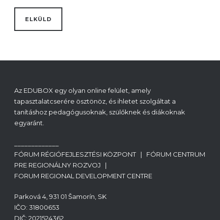
Az EDUBOX egy olyan online felület, amely
tapasztalatcserére ösztönöz, és ihletet szolgáltat a
tanításhoz pedagógusoknak, szülőknek és diákoknak
egyaránt.
_____________
FÓRUM RÉGIÓFEJLESZTÉSI KÖZPONT | FÓRUM CENTRUM
PRE REGIONÁLNY ROZVOJ |
FORUM REGIONAL DEVELOPMENT CENTRE
Parková 4, 931 01 Šamorín, SK
IČO: 31800653
DIČ: 2021524362