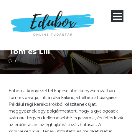
Alapiskola 1-4
Természetismeret
Tom és Lili
0
Ebben a környezettel kapcsolatos könyvsorozatban
Tom és barátja, Lili, a róka kalandjait élheti át diákjaival.
Például régi kerékpárokból készítenek újat,
meggyőznek egy polgármestert, hogy a gyalogosok
számára tegyen kellemesebbé egy várost, és felfedezik
az erdőirtás és az éghajlatváltozás hatásait. A
könyveken kívül tanári útmutató és munkafüzet is