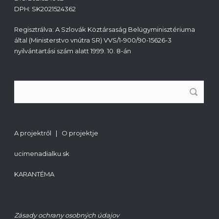
DPH: SK2021524362
Regisztrálva: A Szlovák Köztársaság Belügyminisztériuma
által (Ministerstvo vnútra SR) VVS/1-900/90-15626-3
nyilvántartási szám alatt 1999. 10. 8-án
A projektről | O projektje
ucimenadialku.sk
KARANTÉMA
Zásady ochrany osobných údajov