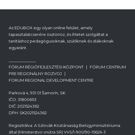
Az EDUBOX egy olyan online felület, amely
tapasztalatcserére ösztönöz, és ihletet szolgáltat a
tanításhoz pedagógusoknak, szülőknek és diákoknak
egyaránt.
_____________
FÓRUM RÉGIÓFEJLESZTÉSI KÖZPONT | FÓRUM CENTRUM
PRE REGIONÁLNY ROZVOJ |
FORUM REGIONAL DEVELOPMENT CENTRE
Parková 4, 931 01 Šamorín, SK
IČO: 31800653
DIČ: 2021524362
DPH: SK2021524362
Regisztrálva: A Szlovák Köztársaság Belügyminisztériuma
által (Ministerstvo vnútra SR) VVS/1-900/90-15626-3