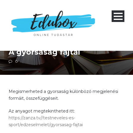
Négyéves gimnázium 1-4 és nyolcéves gimnázium 5-8
Szakközépiskola 1-4
Testnevelés
A gyorsaság fajtái
0
Megismerheted a gyorsaság különböző megjelenési
formáit, összefüggéseit.
Az anyagot megtekintheted itt:
https://zanza.tv//testneveles-es-
sport/edzeselmelet/gyorsasag-fajtai