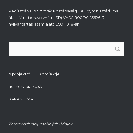
Regisztrálva: A Szlovák Köztársaság Belügyminisztériuma
által (Ministerstvo vnútra SR) VVS/1-900/90-15626-3
nyilvántartási szám alatt 1999. 10. 8-án
A projektről | O projektje
ucimenadialku.sk
KARANTÉMA
Zásady ochrany osobných údajov