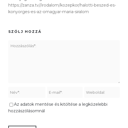
https://zanza.tv//irodalom/kozepkor/halotti-beszed-es-
konyorges-es-az-omagyar-maria-siralom
SZÓLJ HOZZÁ
Az adatok mentése és kitöltése a legközelebbi
hozzászólásomnál