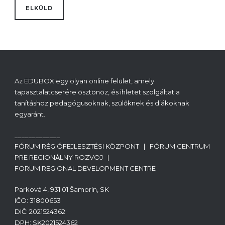
Az EDUBOX egy olyan online felület, amely
tapasztalatcserére ösztönöz, és ihletet szolgáltat a
tanításhoz pedagógusoknak, szülőknek és diákoknak
egyaránt.
_____________
FÓRUM RÉGIÓFEJLESZTÉSI KÖZPONT | FÓRUM CENTRUM
PRE REGIONÁLNY ROZVOJ |
FORUM REGIONAL DEVELOPMENT CENTRE
Parková 4, 931 01 Šamorín, SK
IČO: 31800653
DIČ: 2021524362
DPH: SK2021524362