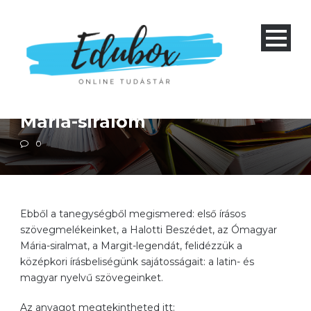
Magyar irodalom
Négyéves gimnázium 1-4 és nyolcéves gimnázium 5-8
Szakközépiskola 1-4
A Halotti beszéd és
könyörgés és az Ómagyar
Mária-siralom
0
Ebből a tanegységből megismered: első írásos
szövegmelékeinket, a Halotti Beszédet, az Ómagyar
Mária-siralmat, a Margit-legendát, felidézzük a
középkori írásbeliségünk sajátosságait: a latin- és
magyar nyelvű szövegeinket.
Az anyagot megtekintheted itt: