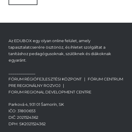
Az EDUBOX egy olyan online felület, amely
tapasztalatcserére ösztönöz, és ihletet szolgáltat a
tanításhoz pedagógusoknak, szülőknek és diákoknak
egyaránt.
_____________
FÓRUM RÉGIÓFEJLESZTÉSI KÖZPONT | FÓRUM CENTRUM
PRE REGIONÁLNY ROZVOJ |
FORUM REGIONAL DEVELOPMENT CENTRE
Parková 4, 931 01 Šamorín, SK
IČO: 31800653
DIČ: 2021524362
DPH: SK2021524362