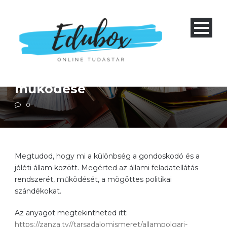
Négyéves gimnázium 1-4 és nyolcéves gimnázium 5-8
Polgári nevelés
Szakközépiskola 1-4
A nagy ellátórendszerek
működése
0
Megtudod, hogy mi a különbség a gondoskodó és a
jóléti állam között. Megérted az állami feladatellátás
rendszerét, működését, a mögöttes politikai
szándékokat.
Az anyagot megtekintheted itt:
https://zanza.tv//tarsadalomismeret/allampolgari-