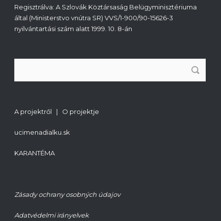
Regisztrálva: A Szlovák Köztársaság Belügyminisztériuma
által (Ministerstvo vnútra SR) VVS/1-900/90-15626-3
nyilvántartási szám alatt 1999. 10. 8-án
A projektről | O projektje
ucimenadialku.sk
KARANTÉMA
Zásady ochrany osobných údajov
Adatvédelmi irányelvek