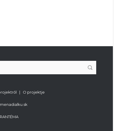
projektről | O projektje
imenadialku.sk
RANTÉMA