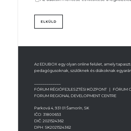
Az EDUBOX egy olyan online felület, amely tapasztal
pedagógusoknak, szülőknek és diákoknak egyarán
_____________
FÓRUM RÉGIÓFEJLESZTÉSI KÖZPONT | FÓRUM 
FORUM REGIONAL DEVELOPMENT CENTRE
Parková 4, 931 01 Šamorín, SK
IČO: 31800653
DIČ: 2021524362
DPH: SK2021524362