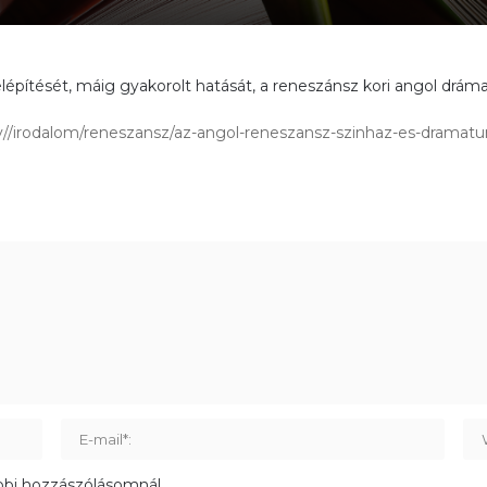
építését, máig gyakorolt hatását, a reneszánsz kori angol dráma
tv//irodalom/reneszansz/az-angol-reneszansz-szinhaz-es-dramatu
bbi hozzászólásomnál