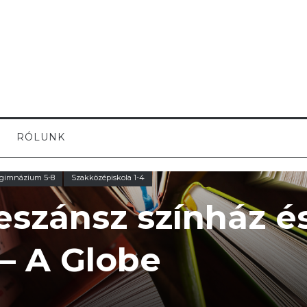
RÓLUNK
 gimnázium 5-8
Szakközépiskola 1-4
eszánsz színház é
– A Globe