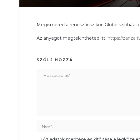
Megismered a reneszánsz kori Globe színház fel
Az anyagot megtekintheted itt:
https://zanza.
SZÓLJ HOZZÁ
Az adatok mentése és kitöltése a legközele