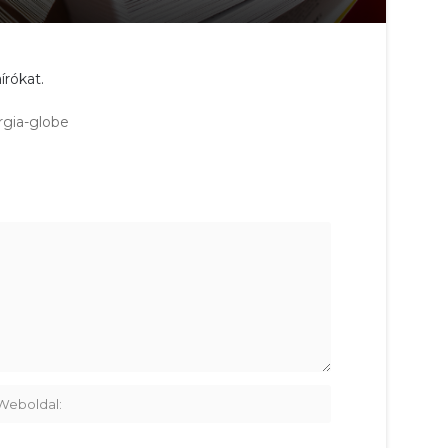
írókat.
rgia-globe