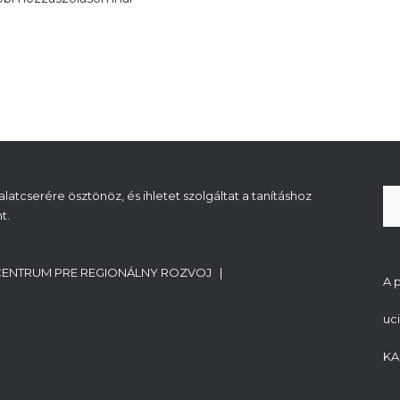
atcserére ösztönöz, és ihletet szolgáltat a tanításhoz
t.
CENTRUM PRE REGIONÁLNY ROZVOJ |
A 
uc
KA