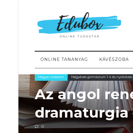
ONLINE TANANYAG
KÁVÉSZOBA
Magyar irodalom
Négyéves gimnázium 1-4 és nyolcéves
Az angol ren
dramaturgia 
0