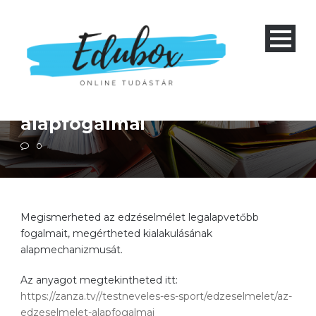
Négyéves gimnázium 1-4 és nyolcéves gimnázium 5-8
Szakközépiskola 1-4
Testnevelés
Az edzéselmélet
alapfogalmai
0
Megismerheted az edzéselmélet legalapvetőbb
fogalmait, megértheted kialakulásának
alapmechanizmusát.
Az anyagot megtekintheted itt:
https://zanza.tv//testneveles-es-sport/edzeselmelet/az-
edzeselmelet-alapfogalmai