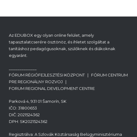
Az EDUBOX egy olyan online felület, amely
tapasztalatcserére ösztönöz, és ihletet szolgáltat a
tanításhoz pedagógusoknak, szülőknek és diákoknak
egyaránt.
_____________
FÓRUM RÉGIÓFEJLESZTÉSI KÖZPONT | FÓRUM CENTRUM
PRE REGIONÁLNY ROZVOJ |
FORUM REGIONAL DEVELOPMENT CENTRE
Parková 4, 931 01 Šamorín, SK
IČO: 31800653
DIČ: 2021524362
DPH: SK2021524362
Regisztrálva: A Szlovák Köztársaság Belügyminisztériuma