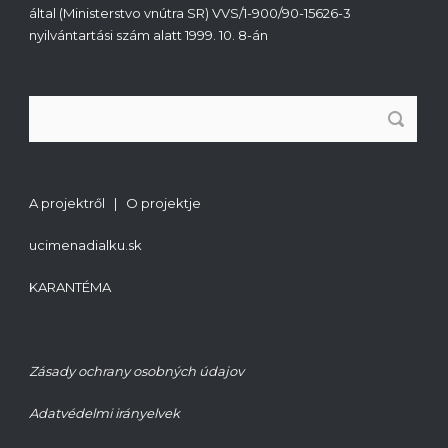
által (Ministerstvo vnútra SR) VVS/1-900/90-15626-3
nyilvántartási szám alatt 1999. 10. 8-án
A projektről | O projektje
ucimenadialku.sk
KARANTÉMA
Zásady ochrany osobných údajov
Adatvédelmi irányelvek