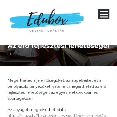
Négyéves gimnázium 1-4 és nyolcéves gimnázium 5-8
Szakközépiskola 1-4
Testnevelés
Az erő fejlesztési lehetőségei
0
Megértheted a jelentőségüket, az alapelveiket és a
befolyásoló tényezőket, valamint megértheted az erő
fejlesztési lehetőségeit az egyes életkorokban és
sportágakban.
Az anyagot megtekintheted itt:
https://zanza.tv//testneveles-es-sport/edzeselmelet/az-