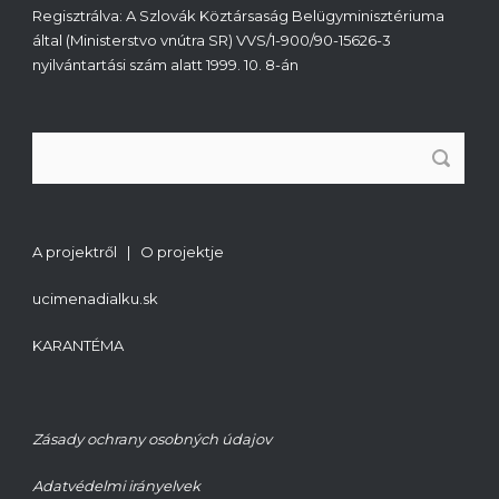
Regisztrálva: A Szlovák Köztársaság Belügyminisztériuma
által (Ministerstvo vnútra SR) VVS/1-900/90-15626-3
nyilvántartási szám alatt 1999. 10. 8-án
A projektről | O projektje
ucimenadialku.sk
KARANTÉMA
Zásady ochrany osobných údajov
Adatvédelmi irányelvek