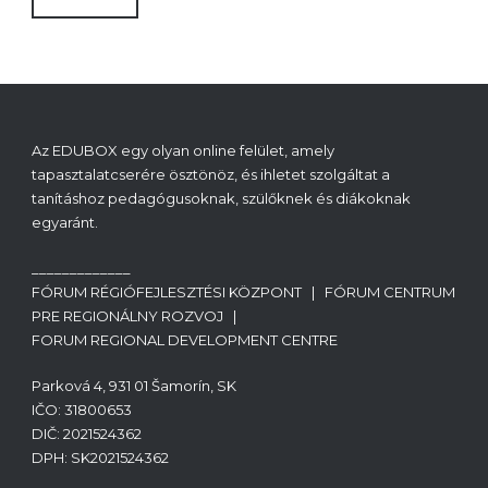
Az EDUBOX egy olyan online felület, amely
tapasztalatcserére ösztönöz, és ihletet szolgáltat a
tanításhoz pedagógusoknak, szülőknek és diákoknak
egyaránt.
_____________
FÓRUM RÉGIÓFEJLESZTÉSI KÖZPONT | FÓRUM CENTRUM
PRE REGIONÁLNY ROZVOJ |
FORUM REGIONAL DEVELOPMENT CENTRE
Parková 4, 931 01 Šamorín, SK
IČO: 31800653
DIČ: 2021524362
DPH: SK2021524362