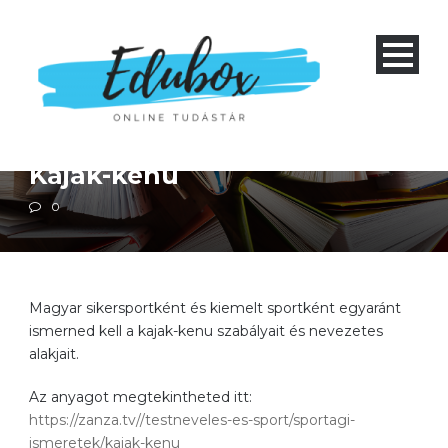
Négyéves gimnázium 1-4 és nyolcéves gimnázium 5-8
Szakközépiskola 1-4
Testnevelés
Kajak-kenu
0
Magyar sikersportként és kiemelt sportként egyaránt
ismerned kell a kajak-kenu szabályait és nevezetes
alakjait.
Az anyagot megtekintheted itt:
https://zanza.tv//testneveles-es-sport/sportagi-
ismeretek/kajak-kenu