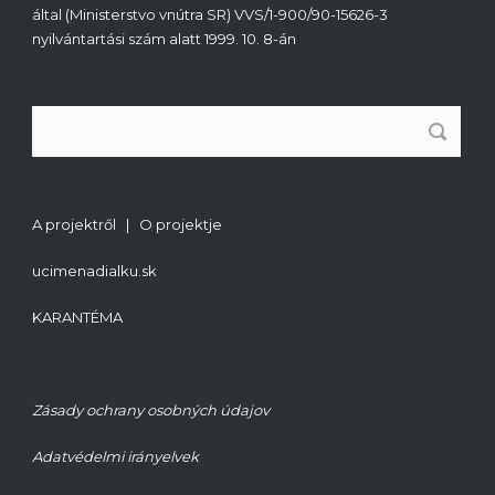
által (Ministerstvo vnútra SR) VVS/1-900/90-15626-3
nyilvántartási szám alatt 1999. 10. 8-án
A projektről | O projektje
ucimenadialku.sk
KARANTÉMA
Zásady ochrany osobných údajov
Adatvédelmi irányelvek