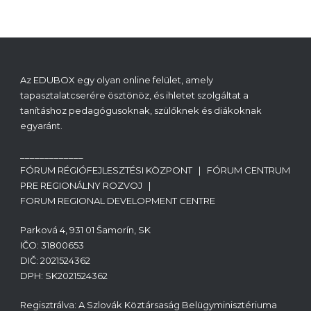
Az EDUBOX egy olyan online felület, amely
tapasztalatcserére ösztönöz, és ihletet szolgáltat a
tanításhoz pedagógusoknak, szülőknek és diákoknak
egyaránt.
_____________
FÓRUM RÉGIÓFEJLESZTÉSI KÖZPONT | FÓRUM CENTRUM
PRE REGIONÁLNY ROZVOJ |
FORUM REGIONAL DEVELOPMENT CENTRE
Parková 4, 931 01 Šamorín, SK
IČO: 31800653
DIČ: 2021524362
DPH: SK2021524362
Regisztrálva: A Szlovák Köztársaság Belügyminisztériuma