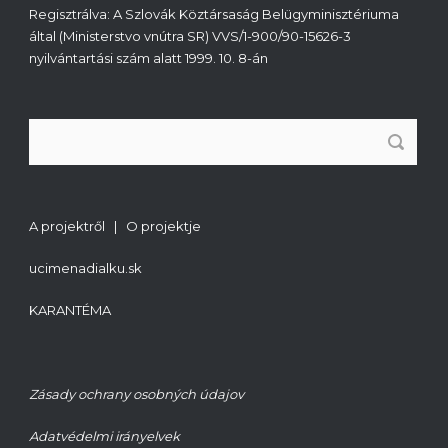
Regisztrálva: A Szlovák Köztársaság Belügyminisztériuma
által (Ministerstvo vnútra SR) VVS/1-900/90-15626-3
nyilvántartási szám alatt 1999. 10. 8-án
A projektről | O projektje
ucimenadialku.sk
KARANTÉMA
Zásady ochrany osobných údajov
Adatvédelmi irányelvek