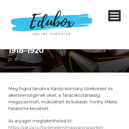
Négyéves gimnázium 1-4 és nyolcéves gimnázium 5-8
Szakközépiskola 1-4
Történelem
Magyarország története
1918–1920
0
Meg fogod tanulni a Károlyi-kormány törekvéseit és
sikertelenségének okait; a Tanácsköztársaság
megszületését, működését és bukását; Horthy Miklós
hatalomra kerülését.
Az anyagot megtekintheted itt:
https://zanza.tv//tortenelem/magyarorszag-ket-