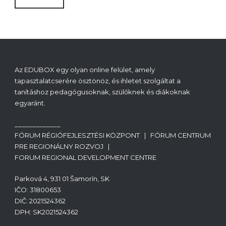
Az EDUBOX egy olyan online felület, amely
tapasztalatcserére ösztönöz, és ihletet szolgáltat a
tanításhoz pedagógusoknak, szülőknek és diákoknak
egyaránt.
_____________
FÓRUM RÉGIÓFEJLESZTÉSI KÖZPONT | FÓRUM CENTRUM
PRE REGIONÁLNY ROZVOJ |
FORUM REGIONAL DEVELOPMENT CENTRE
Parková 4, 931 01 Šamorín, SK
IČO: 31800653
DIČ: 2021524362
DPH: SK2021524362