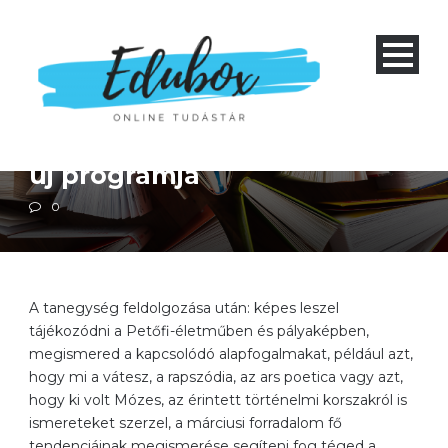
Magyar irodalom
Négyéves gimnázium 1-4 és nyolcéves gimnázium 5-8
Szakközépiskola 1-4
Petőfi Sándor
forradalmisága és Az apostol
új programja
0
A tanegység feldolgozása után: képes leszel
tájékozódni a Petőfi-életműben és pályaképben,
megismered a kapcsolódó alapfogalmakat, például azt,
hogy mi a vátesz, a rapszódia, az ars poetica vagy azt,
hogy ki volt Mózes, az érintett történelmi korszakról is
ismereteket szerzel, a márciusi forradalom fő
tendenciáinak megismerése segíteni fog téged a