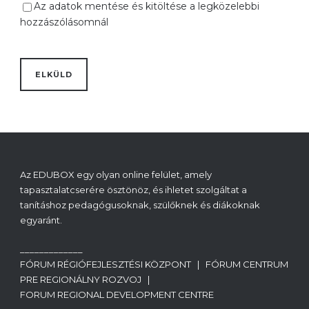
Az adatok mentése és kitöltése a legközelebbi
hozzászólásomnál
Az EDUBOX egy olyan online felület, amely
tapasztalatcserére ösztönöz, és ihletet szolgáltat a
tanításhoz pedagógusoknak, szülőknek és diákoknak
egyaránt.
_____________
FÓRUM RÉGIÓFEJLESZTÉSI KÖZPONT | FÓRUM CENTRUM
PRE REGIONÁLNY ROZVOJ |
FORUM REGIONAL DEVELOPMENT CENTRE