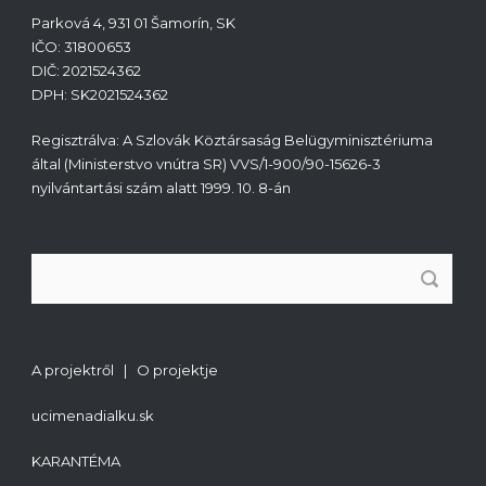
Parková 4, 931 01 Šamorín, SK
IČO: 31800653
DIČ: 2021524362
DPH: SK2021524362
Regisztrálva: A Szlovák Köztársaság Belügyminisztériuma
által (Ministerstvo vnútra SR) VVS/1-900/90-15626-3
nyilvántartási szám alatt 1999. 10. 8-án
A projektről | O projektje
ucimenadialku.sk
KARANTÉMA