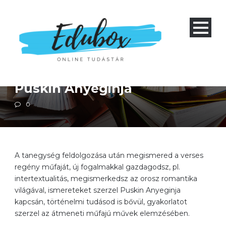
Magyar irodalom
Négyéves gimnázium 1-4 és nyolcéves gimnázium 5-8
Szakközépiskola 1-4
Puskin Anyeginja
0
A tanegység feldolgozása után megismered a verses
regény műfaját, új fogalmakkal gazdagodsz, pl.
intertextualitás, megismerkedsz az orosz romantika
világával, ismereteket szerzel Puskin Anyeginja
kapcsán, történelmi tudásod is bővül, gyakorlatot
szerzel az átmeneti műfajú művek elemzésében.