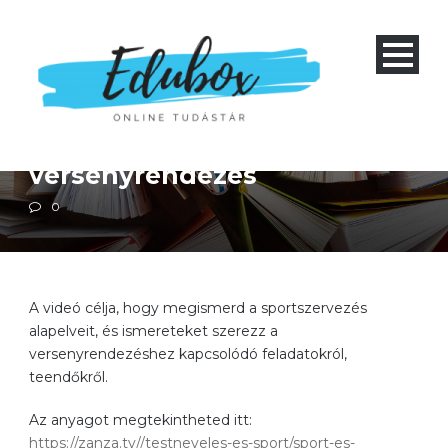
Négyéves gimnázium 1-4 és nyolcéves gimnázium 5-8
Szakközépiskola 1-4
Testnevelés
Sportszervezés,
versenyrendezés
0
A videó célja, hogy megismerd a sportszervezés
alapelveit, és ismereteket szerezz a
versenyrendezéshez kapcsolódó feladatokról,
teendőkről.
Az anyagot megtekintheted itt:
https://zanza.tv//testneveles-es-sport/sport-es-