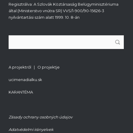
Regisztrálva: A Szlovák Köztársaság Belügyminisztériuma
által (Ministerstvo vnútra SR) VVS/1-900/90-15626-3
nyilvántartási szám alatt 1999. 10. 8-án
A projektről | O projektje
ucimenadialku.sk
KARANTÉMA
Zásady ochrany osobných údajov
Adatvédelmi irányelvek