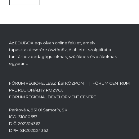
Az EDUBOX egy olyan online felület, amely
tapasztalatcserére ösztönöz, és ihletet szolgáltat a
tanításhoz pedagógusoknak, szülőknek és diákoknak
egyaránt.
_____________
FÓRUM RÉGIÓFEJLESZTÉSI KÖZPONT | FÓRUM CENTRUM
PRE REGIONÁLNY ROZVOJ |
FORUM REGIONAL DEVELOPMENT CENTRE
Parková 4, 931 01 Šamorín, SK
IČO: 31800653
DIČ: 2021524362
DPH: SK2021524362