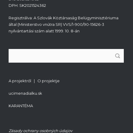
DPH: SK2021524362
Regisztrálva: A Szlovák Köztársaság Belügyminisztériuma
által (Ministerstvo vnútra SR) VVS/1-900/90-15626-3
nyilvántartási szám alatt 1999. 10. 8-án
A projektről | O projektje
ucimenadialku.sk
KARANTÉMA
Zásady ochrany osobných údajov