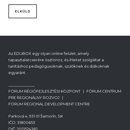
Az EDUBOX egy olyan online felület, amely
tapasztalatcserére ösztönöz, és ihletet szolgáltat a
tanításhoz pedagógusoknak, szülőknek és diákoknak
egyaránt.
_____________
FÓRUM RÉGIÓFEJLESZTÉSI KÖZPONT | FÓRUM CENTRUM
PRE REGIONÁLNY ROZVOJ |
FORUM REGIONAL DEVELOPMENT CENTRE
Parková 4, 931 01 Šamorín, SK
IČO: 31800653
DIČ: 2021524362