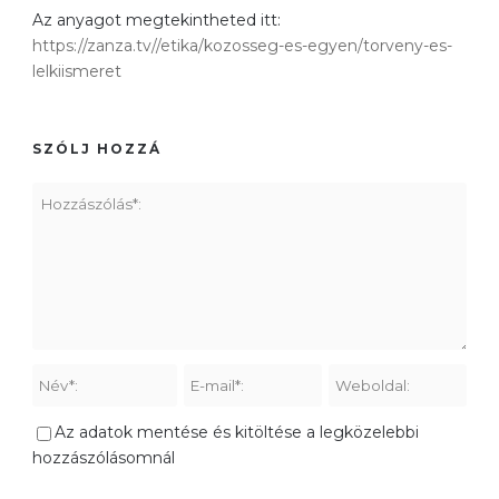
Az anyagot megtekintheted itt:
https://zanza.tv//etika/kozosseg-es-egyen/torveny-es-
lelkiismeret
SZÓLJ HOZZÁ
Az adatok mentése és kitöltése a legközelebbi
hozzászólásomnál