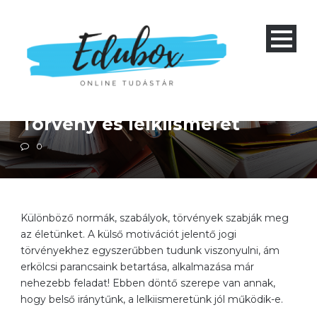
Etika
Négyéves gimnázium 1-4 és nyolcéves gimnázium 5-8
Szakközépiskola 1-4
Törvény és lelkiismeret
0
Különböző normák, szabályok, törvények szabják meg
az életünket. A külső motivációt jelentő jogi
törvényekhez egyszerűbben tudunk viszonyulni, ám
erkölcsi parancsaink betartása, alkalmazása már
nehezebb feladat! Ebben döntő szerepe van annak,
hogy belső iránytűnk, a lelkiismeretünk jól működik-e.