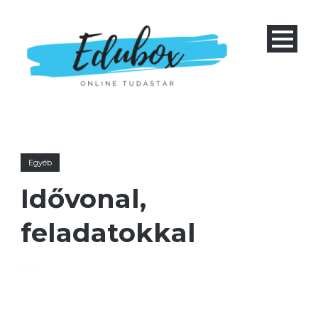
Egyéb
Idővonal,
feladatokkal
0