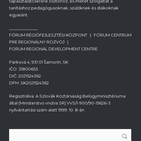
tapasztalatcserére ösztönöz, és ihletet szolgáltat a
tanításhoz pedagógusoknak, szülőknek és diákoknak
egyaránt.
_____________
FÓRUM RÉGIÓFEJLESZTÉSI KÖZPONT | FÓRUM CENTRUM
PRE REGIONÁLNY ROZVOJ |
FORUM REGIONAL DEVELOPMENT CENTRE
Parková 4, 931 01 Šamorín, SK
IČO: 31800653
DIČ: 2021524362
DPH: SK2021524362
Regisztrálva: A Szlovák Köztársaság Belügyminisztériuma
által (Ministerstvo vnútra SR) VVS/1-900/90-15626-3
nyilvántartási szám alatt 1999. 10. 8-án