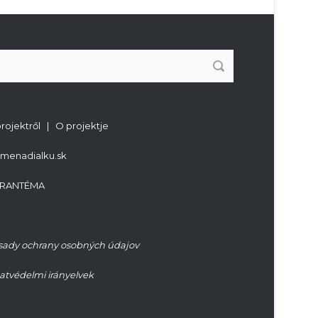
projektről | O projektje
imenadialku.sk
RANTÉMA
sady ochrany osobných údajov
atvédelmi irányelvek