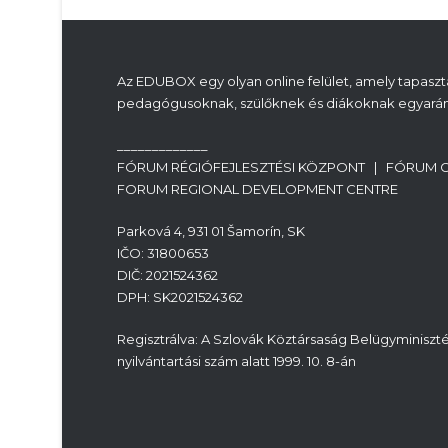
Az EDUBOX egy olyan online felület, amely tapasztal
pedagógusoknak, szülőknek és diákoknak egyarán
_____________
FÓRUM RÉGIÓFEJLESZTÉSI KÖZPONT | FÓRUM 
FORUM REGIONAL DEVELOPMENT CENTRE
Parková 4, 931 01 Šamorín, SK
IČO: 31800653
DIČ: 2021524362
DPH: SK2021524362
Regisztrálva: A Szlovák Köztársaság Belügyminiszté
nyilvántartási szám alatt 1999. 10. 8-án