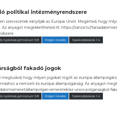
ió politikai intézményrendszere
 szervezetek irányítják az Európai Uniót. Megérted, hogy milyen
 Az anyagot megtekintheted itt: https://zanza.tv//tarsadalomis
endszere
és nyolcéves gimnázium 5-8
Polgári nevelés
Szakközépiskola 1-4
árságból fakadó jogok
 megtudod, hogy milyen jogokat rögzít az európai állampolgáro
máshoz a nemzeti és európai állampolgárság. Az anyagot megte
sadalomismeret/allampolgari-ismeretek/az-unios-polgarsagbol-fa
és nyolcéves gimnázium 5-8
Polgári nevelés
Szakközépiskola 1-4