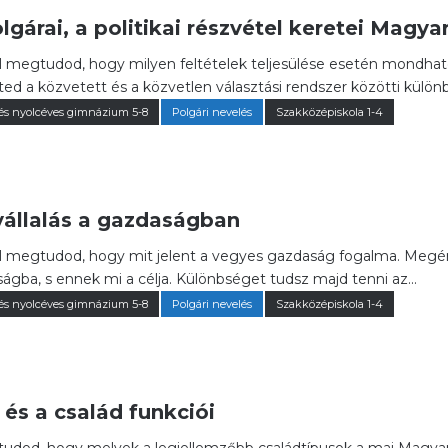
lgárai, a politikai részvétel keretei Magy
 megtudod, hogy milyen feltételek teljesülése esetén mondható 
d a közvetett és a közvetlen választási rendszer közötti különb
és nyolcéves gimnázium 5-8
Polgári nevelés
Szakközépiskola 1-4
vállalás a gazdaságban
 megtudod, hogy mit jelent a vegyes gazdaság fogalma. Megért
gba, s ennek mi a célja. Különbséget tudsz majd tenni az...
és nyolcéves gimnázium 5-8
Polgári nevelés
Szakközépiskola 1-4
és a család funkciói