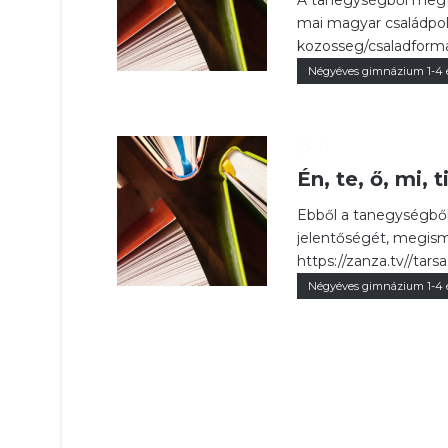
A tanegységből megtu
mai magyar családpoli
kozosseg/csaladforma
Négyéves gimnázium 1-4 
0
Én, te, ő, mi,
Ebből a tanegységből
jelentőségét, megism
https://zanza.tv//ta
Négyéves gimnázium 1-4 