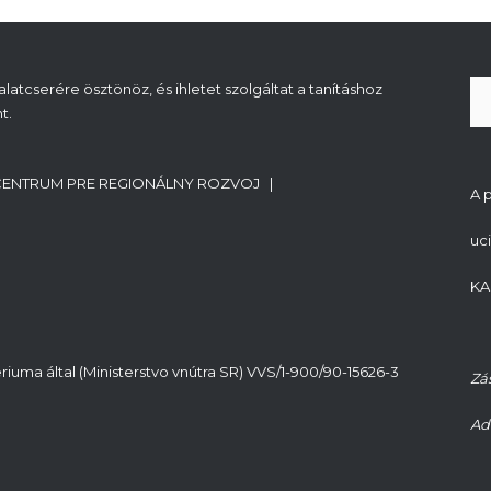
atcserére ösztönöz, és ihletet szolgáltat a tanításhoz
t.
CENTRUM PRE REGIONÁLNY ROZVOJ |
A 
uc
KA
riuma által (Ministerstvo vnútra SR) VVS/1-900/90-15626-3
Zá
Ad