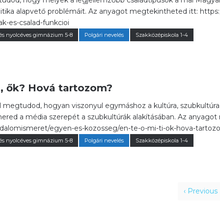
dod, hogy melyek a legjellemzőbb családtípusok a mai Magyaro
tika alapvető problémáit. Az anyagot megtekintheted itt: https
k-es-csalad-funkcioi
és nyolcéves gimnázium 5-8
Polgári nevelés
Szakközépiskola 1-4
 ti, ők? Hová tartozom?
 megtudod, hogyan viszonyul egymáshoz a kultúra, szubkultúra, 
ered a média szerepét a szubkultúrák alakításában. Az anyagot 
rsadalomismeret/egyen-es-kozosseg/en-te-o-mi-ti-ok-hova-tarto
és nyolcéves gimnázium 5-8
Polgári nevelés
Szakközépiskola 1-4
‹ Previous