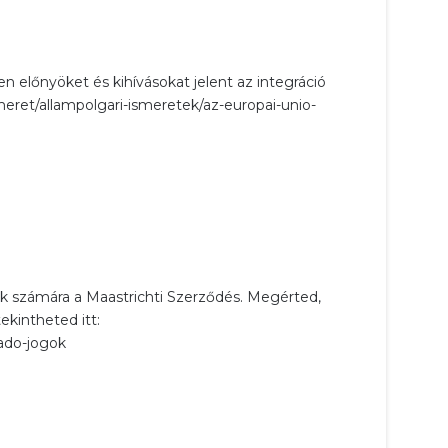
 előnyöket és kihívásokat jelent az integráció
meret/allampolgari-ismeretek/az-europai-unio-
k számára a Maastrichti Szerződés. Megérted,
kintheted itt:
kado-jogok