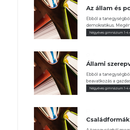
Az állam és po
Ebből a tanegységből
demokratikus. Megérte
Négyéves gimnázium 1-4 
0
Állami szerep
Ebből a tanegységből
beavatkozás a gazdasá
Négyéves gimnázium 1-4 
0
Családformák 