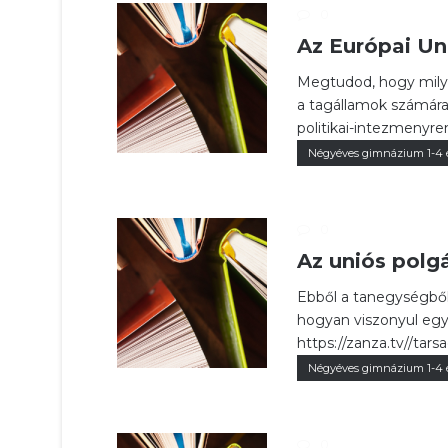
0
Az Európai Un
Megtudod, hogy milyen
a tagállamok számára.
politikai-intezmenyr
Négyéves gimnázium 1-4 
0
Az uniós polg
Ebből a tanegységből
hogyan viszonyul egy
https://zanza.tv//tar
Négyéves gimnázium 1-4 
0