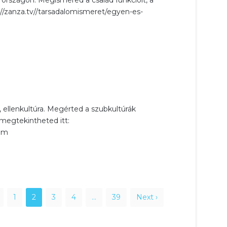
rszágon. Megismered a család funkcióit, a
://zanza.tv//tarsadalomismeret/egyen-es-
ellenkultúra. Megérted a szubkultúrák
megtekintheted itt:
zom
1
2
3
4
…
39
Next ›