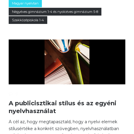
Magyar nyelvtan
Négyéves gimnázium 1-4 és nyolcéves gimnázium 5-8
Szakközépiskola 1-4
0
A publicisztikai stílus és az egyéni
nyelvhasználat
A cél az, hogy megtapasztald, hogy a nyelvi elemek
stílusértéke a konkrét szövegben, nyelvhasználatban