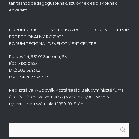
tanításhoz pedagógusoknak, szülőknek és diákoknak
egyaránt.
_____________
FÓRUM RÉGIÓFEJLESZTÉSI KÖZPONT | FÓRUM CENTRUM
PRE REGIONÁLNY ROZVOJ |
FORUM REGIONAL DEVELOPMENT CENTRE
Parková 4, 931 01 Šamorín, SK
IČO: 31800653
DIČ: 2021524362
DPH: SK2021524362
Regisztrálva: A Szlovák Köztársaság Belügyminisztériuma
által (Ministerstvo vnútra SR) VVS/1-900/90-15626-3
nyilvántartási szám alatt 1999. 10. 8-án