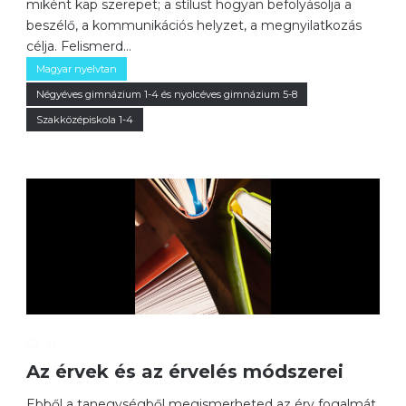
miként kap szerepet; a stílust hogyan befolyásolja a
beszélő, a kommunikációs helyzet, a megnyilatkozás
célja. Felismerd...
Magyar nyelvtan
Négyéves gimnázium 1-4 és nyolcéves gimnázium 5-8
Szakközépiskola 1-4
0
Az érvek és az érvelés módszerei
Ebből a tanegységből megismerheted az érv fogalmát,