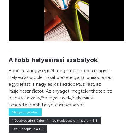
0
A főbb helyesírási szabályok
Ebből a tanegységből megismerheted a magyar
helyesírás problémásabb eseteit, a különírást és az
egybeírást, a nagy és kis kezdőbetűs írást, az
írásjelhasználatot. Az anyagot megtekintheted itt:
https://zanza.tv//magyar-nyelv/helyesirasi-
ismeretek/fobb-helyesirasi-szabalyok
Magyar nyelvtan
Négyéves gimnázium 1-4 és nyolcéves gimnázium 5-8
Szakközépiskola 1-4