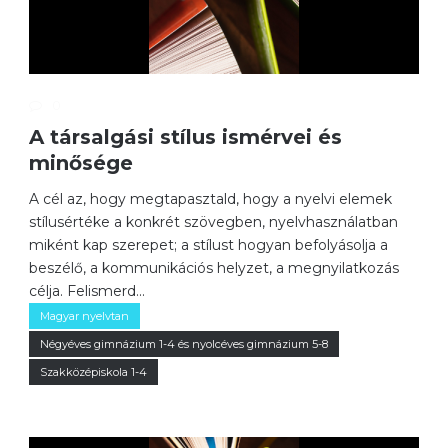
0
A társalgási stílus ismérvei és
minősége
A cél az, hogy megtapasztald, hogy a nyelvi elemek
stílusértéke a konkrét szövegben, nyelvhasználatban
miként kap szerepet; a stílust hogyan befolyásolja a
beszélő, a kommunikációs helyzet, a megnyilatkozás
célja. Felismerd...
Magyar nyelvtan
Négyéves gimnázium 1-4 és nyolcéves gimnázium 5-8
Szakközépiskola 1-4