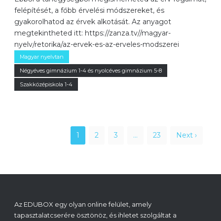
felépítését, a főbb érvelési módszereket, és
gyakorolhatod az érvek alkotását. Az anyagot
megtekintheted itt: https://zanza.tv//magyar-
nyelv/retorika/az-ervek-es-az-erveles-modszerei
Magyar nyelvtan
Négyéves gimnázium 1-4 és nyolcéves gimnázium 5-8
Szakközépiskola 1-4
1
2
3
…
23
Next ›
Az EDUBOX egy olyan online felület, amely
tapasztalatcserére ösztönöz, és ihletet szolgáltat a