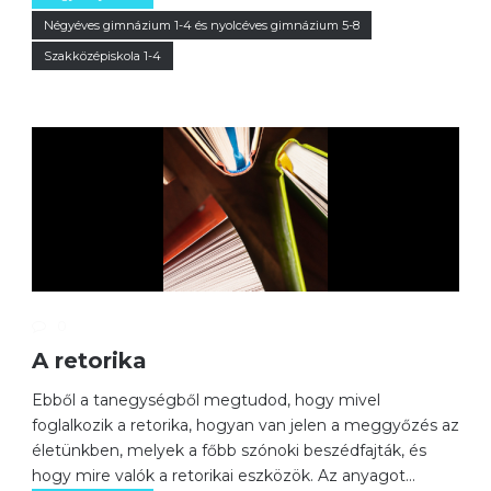
Négyéves gimnázium 1-4 és nyolcéves gimnázium 5-8
Szakközépiskola 1-4
0
A retorika
Ebből a tanegységből megtudod, hogy mivel
foglalkozik a retorika, hogyan van jelen a meggyőzés az
életünkben, melyek a főbb szónoki beszédfajták, és
hogy mire valók a retorikai eszközök. Az anyagot...