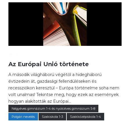
0
Az Európai Unió története
A második világháború végétől a hidegháború
évtizedein át, gazdasági fellendüléseken és
recessziókon keresztül – Európa történelme soha nem
volt unalmas! Tekintse meg, hogy ezek az események
hogyan alakították az Európai...
Négyéves gimnázium 1-4 és nyolcéves gimnázium 5-8
Polgári nevelés
Szakiskola 1-3
Szakközépiskola 1-4