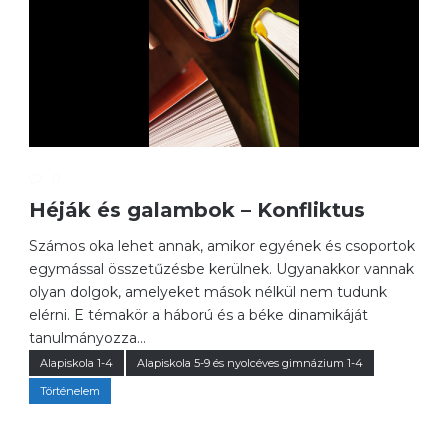
0
Héják és galambok – Konfliktus
Számos oka lehet annak, amikor egyének és csoportok
egymással összetűzésbe kerülnek. Ugyanakkor vannak
olyan dolgok, amelyeket mások nélkül nem tudunk
elérni. E témakör a háború és a béke dinamikáját
tanulmányozza...
Alapiskola 1-4
Alapiskola 5-9 és nyolcéves gimnázium 1-4
Történelem