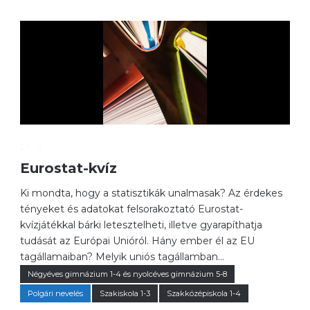
0
Eurostat-kvíz
Ki mondta, hogy a statisztikák unalmasak? Az érdekes
tényeket és adatokat felsorakoztató Eurostat-
kvízjátékkal bárki letesztelheti, illetve gyarapíthatja
tudását az Európai Unióról. Hány ember él az EU
tagállamaiban? Melyik uniós tagállamban...
Négyéves gimnázium 1-4 és nyolcéves gimnázium 5-8
Polgári nevelés
Szakiskola 1-3
Szakközépiskola 1-4