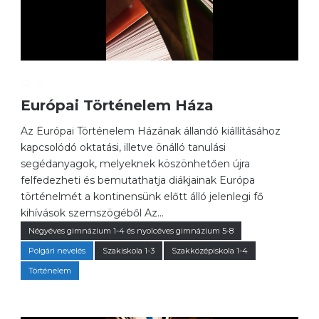
0
Európai Történelem Háza
Az Európai Történelem Házának állandó kiállításához
kapcsolódó oktatási, illetve önálló tanulási
segédanyagok, melyeknek köszönhetően újra
felfedezheti és bemutathatja diákjainak Európa
történelmét a kontinensünk előtt álló jelenlegi fő
kihívások szemszögéből Az...
Négyéves gimnázium 1-4 és nyolcéves gimnázium 5-8
Polgári nevelés
Szakiskola 1-3
Szakközépiskola 1-4
Történelem