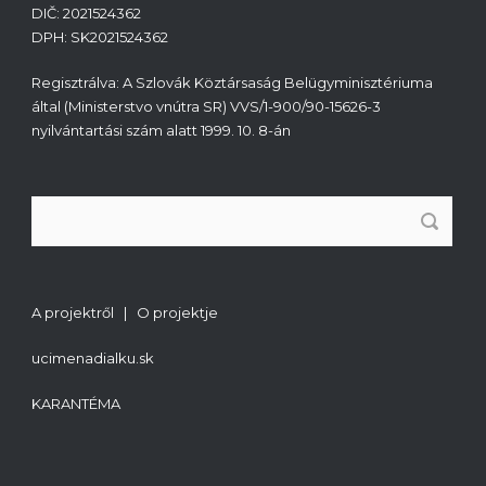
DIČ: 2021524362
DPH: SK2021524362
Regisztrálva: A Szlovák Köztársaság Belügyminisztériuma
által (Ministerstvo vnútra SR) VVS/1-900/90-15626-3
nyilvántartási szám alatt 1999. 10. 8-án
A projektről | O projektje
ucimenadialku.sk
KARANTÉMA