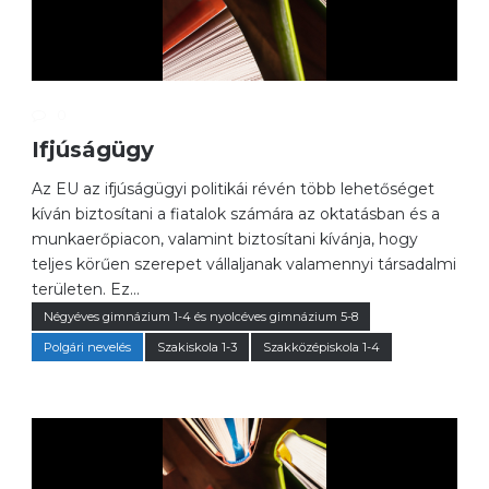
0
Ifjúságügy
Az EU az ifjúságügyi politikái révén több lehetőséget
kíván biztosítani a fiatalok számára az oktatásban és a
munkaerőpiacon, valamint biztosítani kívánja, hogy
teljes körűen szerepet vállaljanak valamennyi társadalmi
területen. Ez...
Négyéves gimnázium 1-4 és nyolcéves gimnázium 5-8
Polgári nevelés
Szakiskola 1-3
Szakközépiskola 1-4