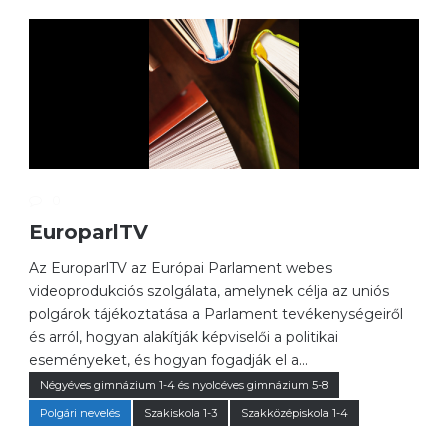
0
EuroparlTV
Az EuroparlTV az Európai Parlament webes
videoprodukciós szolgálata, amelynek célja az uniós
polgárok tájékoztatása a Parlament tevékenységeiről
és arról, hogyan alakítják képviselői a politikai
eseményeket, és hogyan fogadják el a...
Négyéves gimnázium 1-4 és nyolcéves gimnázium 5-8
Polgári nevelés
Szakiskola 1-3
Szakközépiskola 1-4