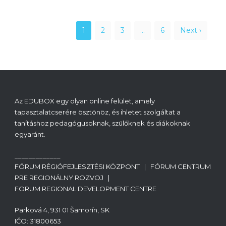
1
2
3
…
6
Next ›
Az EDUBOX egy olyan online felület, amely
tapasztalatcserére ösztönöz, és ihletet szolgáltat a
tanításhoz pedagógusoknak, szülőknek és diákoknak
egyaránt.
_____________
FÓRUM RÉGIÓFEJLESZTÉSI KÖZPONT | FÓRUM CENTRUM
PRE REGIONÁLNY ROZVOJ |
FORUM REGIONAL DEVELOPMENT CENTRE
Parková 4, 931 01 Šamorín, SK
IČO: 31800653