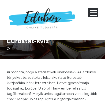
Négyéves gimnázium 1-4 és nyolcéves gimnázium 5-8
Polgári nevelés
Szakiskola 1-3
Szakközépiskola 1-4
Eurostat-kvíz
0
Ki mondta, hogy a statisztikák unalmasak? Az érdekes
tényeket és adatokat felsorakoztató Eurostat-
kvízjátékkal bárki letesztelheti, illetve gyarapíthatja
tudását az Európai Unióról. Hány ember él az EU
tagállamaiban? Melyik uniós tagállamban van a legtöbb
erdő? Melyik uniós repülőtér a legforgalmasabb?