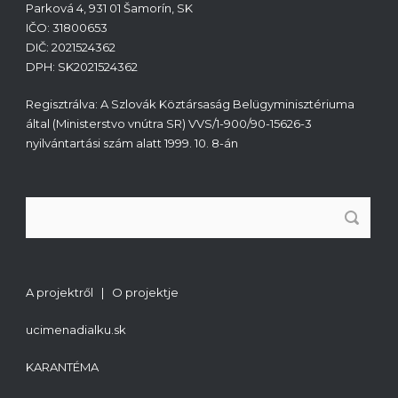
Parková 4, 931 01 Šamorín, SK
IČO: 31800653
DIČ: 2021524362
DPH: SK2021524362
Regisztrálva: A Szlovák Köztársaság Belügyminisztériuma
által (Ministerstvo vnútra SR) VVS/1-900/90-15626-3
nyilvántartási szám alatt 1999. 10. 8-án
A projektről | O projektje
ucimenadialku.sk
KARANTÉMA