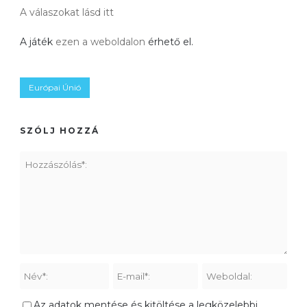
A válaszokat lásd itt
A játék
ezen a weboldalon
érhető el.
Európai Únió
SZÓLJ HOZZÁ
Az adatok mentése és kitöltése a legközelebbi