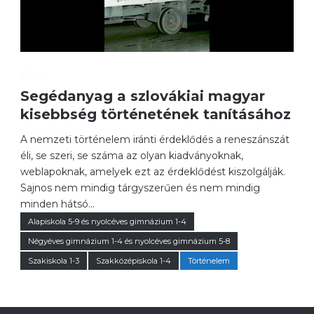
0
Segédanyag a szlovákiai magyar
kisebbség történetének tanításához
A nemzeti történelem iránti érdeklődés a reneszánszát
éli, se szeri, se száma az olyan kiadványoknak,
weblapoknak, amelyek ezt az érdeklődést kiszolgálják.
Sajnos nem mindig tárgyszerűen és nem mindig
minden hátsó...
Alapiskola 5-9 és nyolcéves gimnázium 1-4
Négyéves gimnázium 1-4 és nyolcéves gimnázium 5-8
Szakiskola 1-3
Szakközépiskola 1-4
Történelem