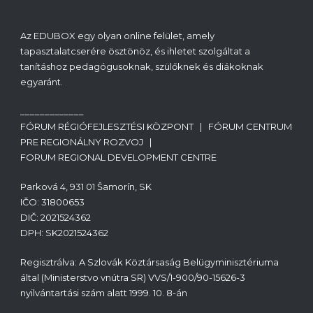
Az EDUBOX egy olyan online felület, amely
tapasztalatcserére ösztönöz, és ihletet szolgáltat a
tanításhoz pedagógusoknak, szülőknek és diákoknak
egyaránt.
_____________
FÓRUM RÉGIÓFEJLESZTÉSI KÖZPONT | FÓRUM CENTRUM
PRE REGIONÁLNY ROZVOJ |
FORUM REGIONAL DEVELOPMENT CENTRE
Parková 4, 931 01 Šamorín, SK
IČO: 31800653
DIČ: 2021524362
DPH: SK2021524362
Regisztrálva: A Szlovák Köztársaság Belügyminisztériuma
által (Ministerstvo vnútra SR) VVS/1-900/90-15626-3
nyilvántartási szám alatt 1999. 10. 8-án