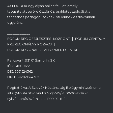
Az EDUBOX egy olyan online felület, amely
tapasztalatcserére ösztönöz, és ihletet szolgáltat a
tanításhoz pedagógusoknak, szülőknek és diákoknak
egyaránt.
_____________
FÓRUM RÉGIÓFEJLESZTÉSI KÖZPONT | FÓRUM CENTRUM
PRE REGIONÁLNY ROZVOJ |
FORUM REGIONAL DEVELOPMENT CENTRE
Parková 4, 931 01 Šamorín, SK
IČO: 31800653
DIČ: 2021524362
DPH: SK2021524362
Regisztrálva: A Szlovák Köztársaság Belügyminisztériuma
által (Ministerstvo vnútra SR) VVS/1-900/90-15626-3
nyilvántartási szám alatt 1999. 10. 8-án