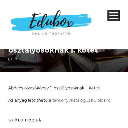
Alapiskola 1-4
Magyar irodalom
Magyar nyelvtan
Ábécés olvasókönyv 1.
osztályosoknak I. kötet
0
Ábécés olvasókönyv 1. osztályosoknak I. kötet
Az anyag letölthető a
tankonyvkatalogus.hu oldalról
.
SZÓLJ HOZZÁ