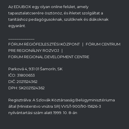
Az EDUBOX egy olyan online felület, amely
tapasztalatcserére ösztönöz, és ihletet szolgáltat a
tanításhoz pedagógusoknak, szülőknek és diákoknak
egyaránt.
_____________
FÓRUM RÉGIÓFEJLESZTÉSI KÖZPONT | FÓRUM CENTRUM
PRE REGIONÁLNY ROZVOJ |
FORUM REGIONAL DEVELOPMENT CENTRE
Parková 4, 931 01 Šamorín, SK
IČO: 31800653
DIČ: 2021524362
DPH: SK2021524362
Regisztrálva: A Szlovák Köztársaság Belügyminisztériuma
által (Ministerstvo vnútra SR) VVS/1-900/90-15626-3
nyilvántartási szám alatt 1999. 10. 8-án