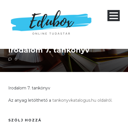
Alapiskola 5-9 és nyolcéves gimnázium 1-4
Magyar irodalom
Magyar nyelvtan
Irodalom 7. tankönyv
0
Irodalom 7. tankönyv
Az anyag letölthető a
tankonyvkatalogus.hu oldalról
.
SZÓLJ HOZZÁ