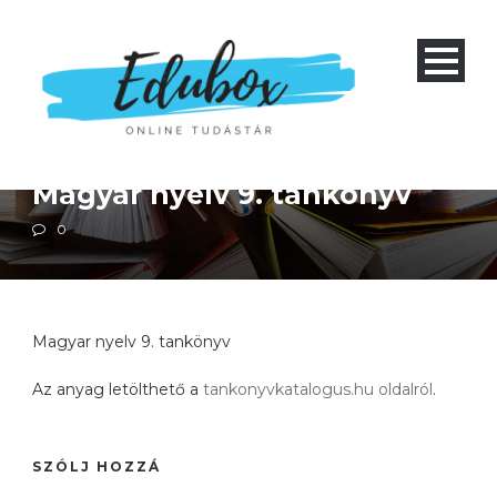
Magyar irodalom
Magyar nyelvtan
Négyéves gimnázium 1-4 és nyolcéves gimnázium 5-8
Szakiskola 1-3
Szakközépiskola 1-4
Magyar nyelv 9. tankönyv
0
Magyar nyelv 9. tankönyv
Az anyag letölthető a
tankonyvkatalogus.hu oldalról
.
SZÓLJ HOZZÁ