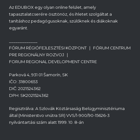
Az EDUBOX egy olyan online felület, amely
tapasztalatcserére ösztönöz, és ihletet szolgáltat a
tanításhoz pedagógusoknak, szülőknek és diákoknak
egyaránt.
_____________
FÓRUM RÉGIÓFEJLESZTÉSI KÖZPONT | FÓRUM CENTRUM
PRE REGIONÁLNY ROZVOJ |
FORUM REGIONAL DEVELOPMENT CENTRE
Parková 4, 931 01 Šamorín, SK
IČO: 31800653
DIČ: 2021524362
DPH: SK2021524362
Regisztrálva: A Szlovák Köztársaság Belügyminisztériuma
által (Ministerstvo vnútra SR) VVS/1-900/90-15626-3
nyilvántartási szám alatt 1999. 10. 8-án