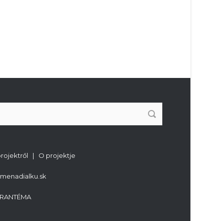
projektről | O projektje
imenadialku.sk
RANTÉMA