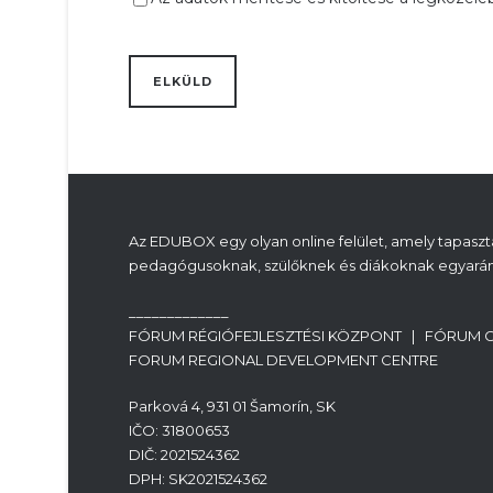
Az EDUBOX egy olyan online felület, amely tapasztal
pedagógusoknak, szülőknek és diákoknak egyarán
_____________
FÓRUM RÉGIÓFEJLESZTÉSI KÖZPONT | FÓRUM 
FORUM REGIONAL DEVELOPMENT CENTRE
Parková 4, 931 01 Šamorín, SK
IČO: 31800653
DIČ: 2021524362
DPH: SK2021524362