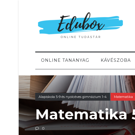
ONLINE TANANYAG
KÁVÉSZOBA
Alapiskola 5-9 és nyolcéves gimnázium 1-4
Matematika
Matematika 
0