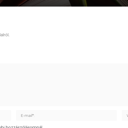
alról
.
bbi hozzászólásomnál