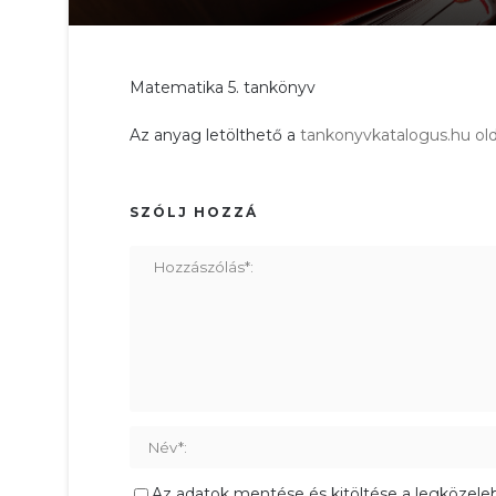
Matematika 5. tankönyv
Az anyag letölthető a
tankonyvkatalogus.hu old
SZÓLJ HOZZÁ
Az adatok mentése és kitöltése a legközele