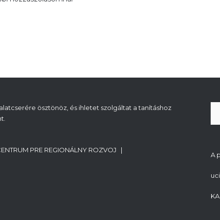
atcserére ösztönöz, és ihletet szolgáltat a tanításhoz
t.
CENTRUM PRE REGIONÁLNY ROZVOJ |
A 
uc
KA