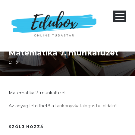
Alapiskola 5-9 és nyolcéves gimnázium 1-4
Matematika
Matematika 7. munkafüzet
0
Matematika 7. munkafüzet
Az anyag letölthető a
tankonyvkatalogus.hu oldalról
.
SZÓLJ HOZZÁ