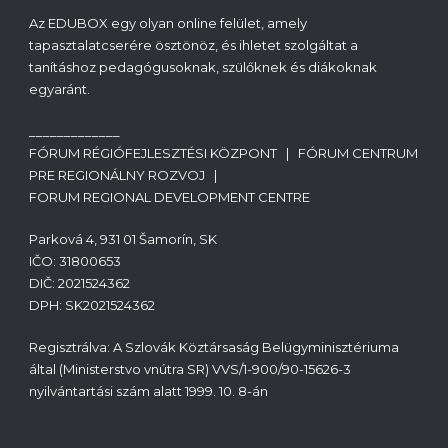
Az EDUBOX egy olyan online felület, amely
tapasztalatcserére ösztönöz, és ihletet szolgáltat a
tanításhoz pedagógusoknak, szülőknek és diákoknak
egyaránt.
_____________
FÓRUM RÉGIÓFEJLESZTÉSI KÖZPONT | FÓRUM CENTRUM
PRE REGIONÁLNY ROZVOJ |
FORUM REGIONAL DEVELOPMENT CENTRE
Parková 4, 931 01 Šamorín, SK
IČO: 31800653
DIČ: 2021524362
DPH: SK2021524362
Regisztrálva: A Szlovák Köztársaság Belügyminisztériuma
által (Ministerstvo vnútra SR) VVS/1-900/90-15626-3
nyilvántartási szám alatt 1999. 10. 8-án