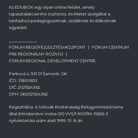
Az EDUBOX egy olyan online felület, amely
tapasztalatcserére ösztönöz, és ihletet szolgáltat a
tanításhoz pedagógusoknak, szülőknek és diákoknak
egyaránt.
_____________
FÓRUM RÉGIÓFEJLESZTÉSI KÖZPONT | FÓRUM CENTRUM
PRE REGIONÁLNY ROZVOJ |
FORUM REGIONAL DEVELOPMENT CENTRE
Parková 4, 931 01 Šamorín, SK
IČO: 31800653
DIČ: 2021524362
DPH: SK2021524362
Regisztrálva: A Szlovák Köztársaság Belügyminisztériuma
által (Ministerstvo vnútra SR) VVS/1-900/90-15626-3
nyilvántartási szám alatt 1999. 10. 8-án