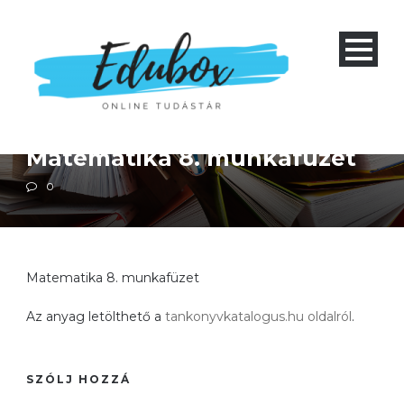
Alapiskola 5-9 és nyolcéves gimnázium 1-4
Matematika
Matematika 8. munkafüzet
0
Matematika 8. munkafüzet
Az anyag letölthető a
tankonyvkatalogus.hu oldalról
.
SZÓLJ HOZZÁ