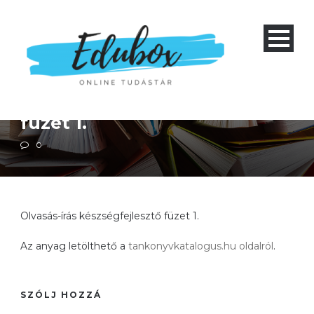
Alapiskola 1-4
Magyar irodalom
Magyar nyelvtan
Olvasás-írás készségfejlesztő
füzet 1.
0
Olvasás-írás készségfejlesztő füzet 1.
Az anyag letölthető a
tankonyvkatalogus.hu oldalról
.
SZÓLJ HOZZÁ