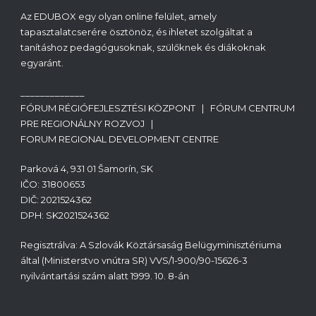
Az EDUBOX egy olyan online felület, amely
tapasztalatcserére ösztönöz, és ihletet szolgáltat a
tanításhoz pedagógusoknak, szülőknek és diákoknak
egyaránt.
_____________
FÓRUM RÉGIÓFEJLESZTÉSI KÖZPONT | FÓRUM CENTRUM
PRE REGIONÁLNY ROZVOJ |
FORUM REGIONAL DEVELOPMENT CENTRE
Parková 4, 931 01 Šamorín, SK
IČO: 31800653
DIČ: 2021524362
DPH: SK2021524362
Regisztrálva: A Szlovák Köztársaság Belügyminisztériuma
által (Ministerstvo vnútra SR) VVS/1-900/90-15626-3
nyilvántartási szám alatt 1999. 10. 8-án