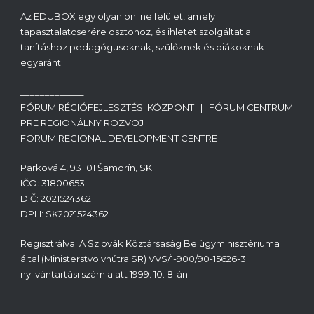
Az EDUBOX egy olyan online felület, amely
tapasztalatcserére ösztönöz, és ihletet szolgáltat a
tanításhoz pedagógusoknak, szülőknek és diákoknak
egyaránt.
_____________
FÓRUM RÉGIÓFEJLESZTÉSI KÖZPONT | FÓRUM CENTRUM
PRE REGIONÁLNY ROZVOJ |
FORUM REGIONAL DEVELOPMENT CENTRE
Parková 4, 931 01 Šamorín, SK
IČO: 31800653
DIČ: 2021524362
DPH: SK2021524362
Regisztrálva: A Szlovák Köztársaság Belügyminisztériuma
által (Ministerstvo vnútra SR) VVS/1-900/90-15626-3
nyilvántartási szám alatt 1999. 10. 8-án