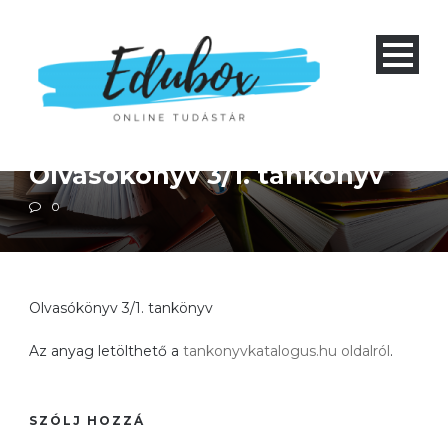
Alapiskola 1-4
Magyar irodalom
Magyar nyelvtan
Olvasókönyv 3/1. tankönyv
0
Olvasókönyv 3/1. tankönyv
Az anyag letölthető a
tankonyvkatalogus.hu oldalról
.
SZÓLJ HOZZÁ