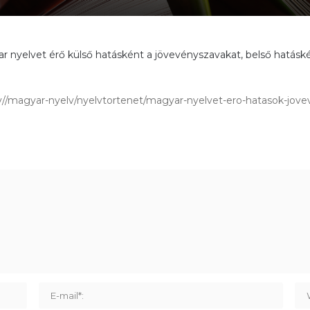
yelvet érő külső hatásként a jövevényszavakat, belső hatáskén
tv//magyar-nyelv/nyelvtortenet/magyar-nyelvet-ero-hatasok-jove