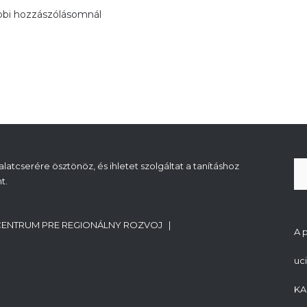
bbi hozzászólásomnál
atcserére ösztönöz, és ihletet szolgáltat a tanításhoz
t.
CENTRUM PRE REGIONÁLNY ROZVOJ |
A 
uc
KA