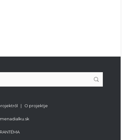
projektről | O projektje
imenadialku.sk
RANTÉMA