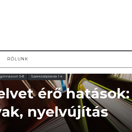
RÓLUNK
 gimnázium 5-8
Szakközépiskola 1-4
lvet érő hatások:
ak, nyelvújítás