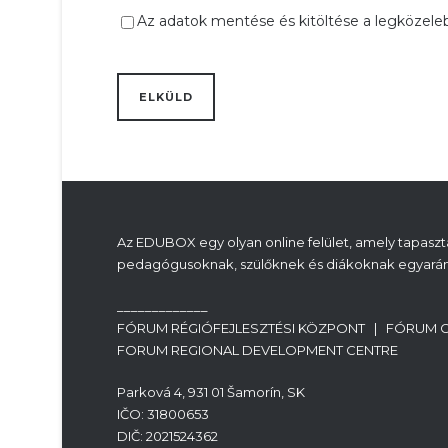
Az adatok mentése és kitöltése a legközele
Az EDUBOX egy olyan online felület, amely tapasztal
pedagógusoknak, szülőknek és diákoknak egyarán
_____________
FÓRUM RÉGIÓFEJLESZTÉSI KÖZPONT | FÓRUM 
FORUM REGIONAL DEVELOPMENT CENTRE
Parková 4, 931 01 Šamorín, SK
IČO: 31800653
DIČ: 2021524362