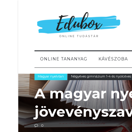
ONLINE TANANYAG
KÁVÉSZOBA
Magyar nyelvtan
Négyéves gimnázium 1-4 és nyolcéves
A magyar nye
jövevényszav
0