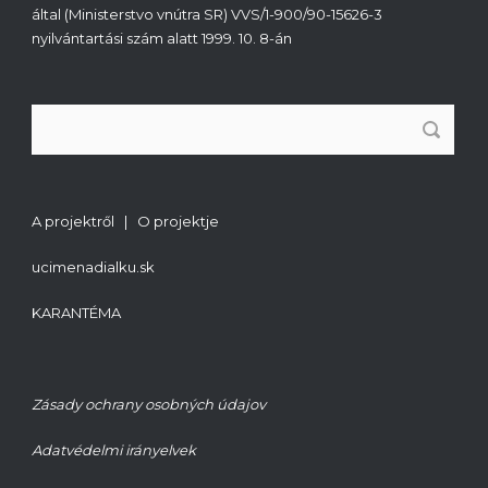
által (Ministerstvo vnútra SR) VVS/1-900/90-15626-3
nyilvántartási szám alatt 1999. 10. 8-án
A projektről | O projektje
ucimenadialku.sk
KARANTÉMA
Zásady ochrany osobných údajov
Adatvédelmi irányelvek