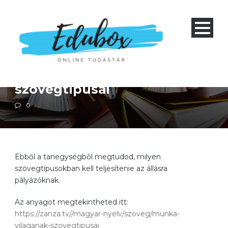
Magyar nyelvtan
Négyéves gimnázium 1-4 és nyolcéves gimnázium 5-8
Szakközépiskola 1-4
A munka világának
szövegtípusai
0
Ebből a tanegységből megtudod, milyen
szövegtípusokban kell teljesítenie az állásra
pályázóknak.
Az anyagot megtekintheted itt:
https://zanza.tv//magyar-nyelv/szoveg/munka-
vilaganak-szovegtipusai