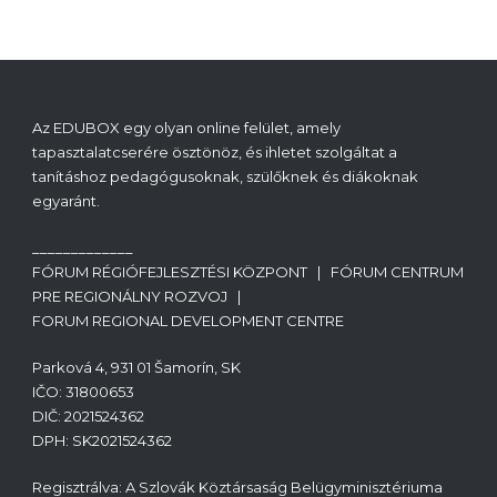
Az EDUBOX egy olyan online felület, amely
tapasztalatcserére ösztönöz, és ihletet szolgáltat a
tanításhoz pedagógusoknak, szülőknek és diákoknak
egyaránt.
_____________
FÓRUM RÉGIÓFEJLESZTÉSI KÖZPONT | FÓRUM CENTRUM
PRE REGIONÁLNY ROZVOJ |
FORUM REGIONAL DEVELOPMENT CENTRE
Parková 4, 931 01 Šamorín, SK
IČO: 31800653
DIČ: 2021524362
DPH: SK2021524362
Regisztrálva: A Szlovák Köztársaság Belügyminisztériuma