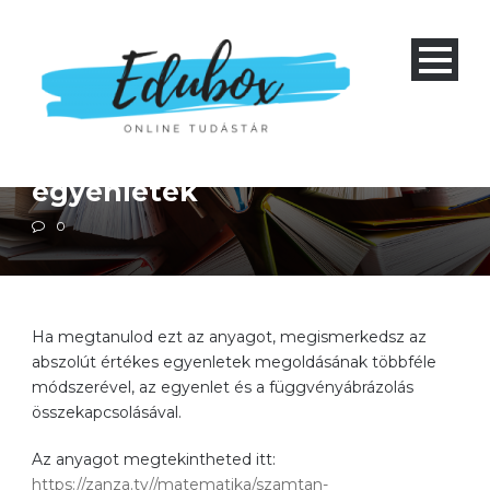
Matematika
Négyéves gimnázium 1-4 és nyolcéves gimnázium 5-8
Szakközépiskola 1-4
Abszolútértéket tartalmazó
egyenletek
0
Ha megtanulod ezt az anyagot, megismerkedsz az
abszolút értékes egyenletek megoldásának többféle
módszerével, az egyenlet és a függvényábrázolás
összekapcsolásával.
Az anyagot megtekintheted itt:
https://zanza.tv//matematika/szamtan-