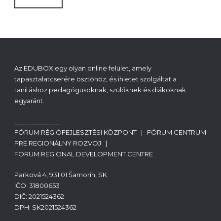
Az EDUBOX egy olyan online felület, amely
tapasztalatcserére ösztönöz, és ihletet szolgáltat a
tanításhoz pedagógusoknak, szülőknek és diákoknak
egyaránt.
_____________
FÓRUM RÉGIÓFEJLESZTÉSI KÖZPONT | FÓRUM CENTRUM
PRE REGIONÁLNY ROZVOJ |
FORUM REGIONAL DEVELOPMENT CENTRE
Parková 4, 931 01 Šamorín, SK
IČO: 31800653
DIČ: 2021524362
DPH: SK2021524362