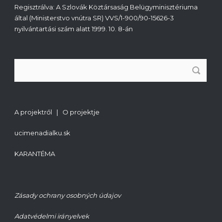
Regisztrálva: A Szlovák Köztársaság Belügyminisztériuma
által (Ministerstvo vnútra SR) VVS/1-900/90-15626-3
nyilvántartási szám alatt 1999. 10. 8-án
A projektről | O projektje
ucimenadialku.sk
KARANTÉMA
Zásady ochrany osobných údajov
Adatvédelmi irányelvek