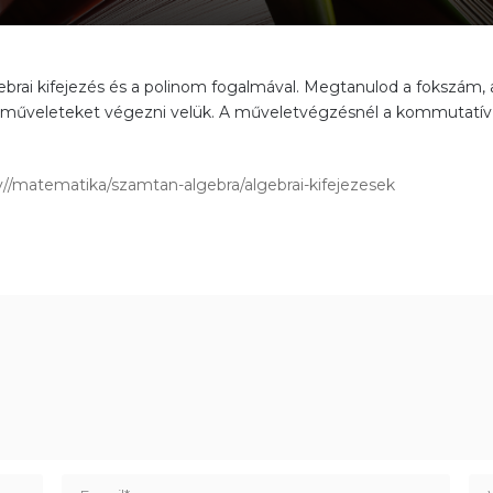
rai kifejezés és a polinom fogalmával. Megtanulod a fokszám
 műveleteket végezni velük. A műveletvégzésnél a kommutatív, a
tv//matematika/szamtan-algebra/algebrai-kifejezesek