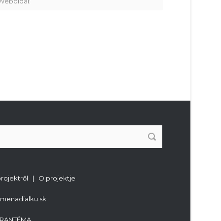
projektről | O projektje
imenadialku.sk
RANTÉMA