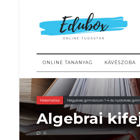
ONLINE TANANYAG
KÁVÉSZOBA
Matematika
Négyéves gimnázium 1-4 és nyolcéves gim
Algebrai kif
0