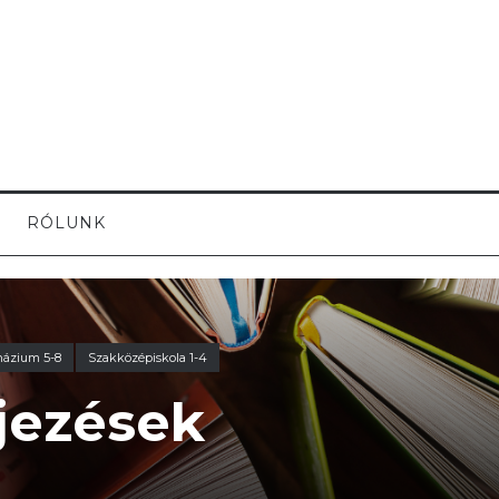
RÓLUNK
názium 5-8
Szakközépiskola 1-4
ejezések