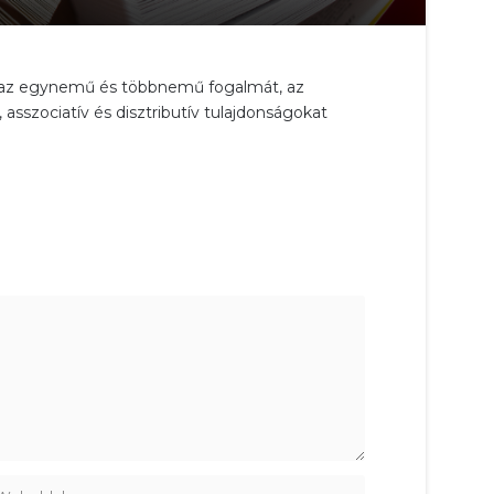
, az egynemű és többnemű fogalmát, az
sszociatív és disztributív tulajdonságokat