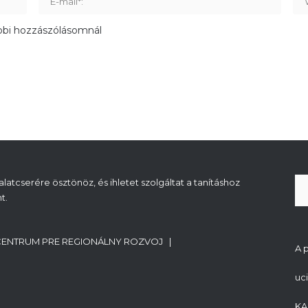
bbi hozzászólásomnál
atcserére ösztönöz, és ihletet szolgáltat a tanításhoz
t.
CENTRUM PRE REGIONÁLNY ROZVOJ |
A 
uc
KA