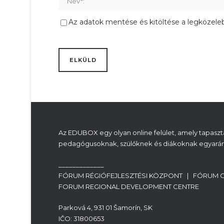
Az adatok mentése és kitöltése a legközele
Az EDUBOX egy olyan online felület, amely tapasztal
pedagógusoknak, szülőknek és diákoknak egyarán
_____________
FÓRUM RÉGIÓFEJLESZTÉSI KÖZPONT | FÓRUM 
FORUM REGIONAL DEVELOPMENT CENTRE
Parková 4, 931 01 Šamorín, SK
IČO: 31800653