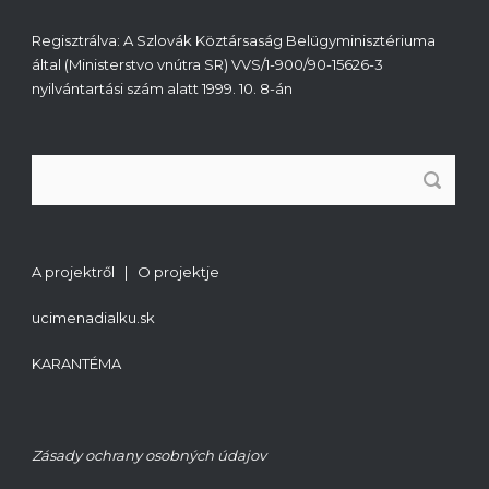
Regisztrálva: A Szlovák Köztársaság Belügyminisztériuma
által (Ministerstvo vnútra SR) VVS/1-900/90-15626-3
nyilvántartási szám alatt 1999. 10. 8-án
A projektről | O projektje
ucimenadialku.sk
KARANTÉMA
Zásady ochrany osobných údajov