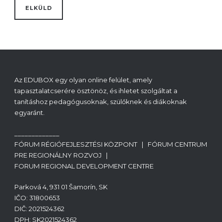
Az EDUBOX egy olyan online felület, amely
tapasztalatcserére ösztönöz, és ihletet szolgáltat a
tanításhoz pedagógusoknak, szülőknek és diákoknak
egyaránt.
_____________
FÓRUM RÉGIÓFEJLESZTÉSI KÖZPONT | FÓRUM CENTRUM
PRE REGIONÁLNY ROZVOJ |
FORUM REGIONAL DEVELOPMENT CENTRE
Parková 4, 931 01 Šamorín, SK
IČO: 31800653
DIČ: 2021524362
DPH: SK2021524362