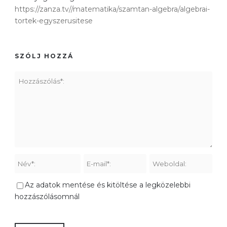
https://zanza.tv//matematika/szamtan-algebra/algebrai-
tortek-egyszerusitese
SZÓLJ HOZZÁ
Az adatok mentése és kitöltése a legközelebbi
hozzászólásomnál