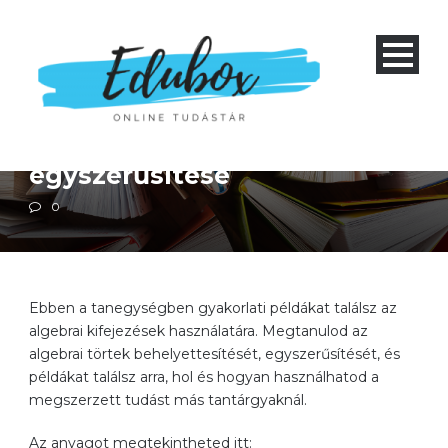
Matematika
Négyéves gimnázium 1-4 és nyolcéves gimnázium 5-8
Szakközépiskola 1-4
Algebrai törtek
egyszerűsítése
0
Ebben a tanegységben gyakorlati példákat találsz az
algebrai kifejezések használatára. Megtanulod az
algebrai törtek behelyettesítését, egyszerűsítését, és
példákat találsz arra, hol és hogyan használhatod a
megszerzett tudást más tantárgyaknál.
Az anyagot megtekintheted itt: