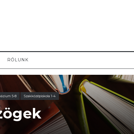
RÓLUNK
názium 5-8
Szakközépiskola 1-4
zögek