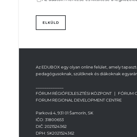
Az EDUBOX egy olyan online felület, amely tapasztal
pedagógusoknak, szülőknek és diákoknak egyarán
_____________
FÓRUM RÉGIÓFEJLESZTÉSI KÖZPONT | FÓRUM 
FORUM REGIONAL DEVELOPMENT CENTRE
Parková 4, 931 01 Šamorín, SK
IČO: 31800653
DIČ: 2021524362
DPH: SK2021524362