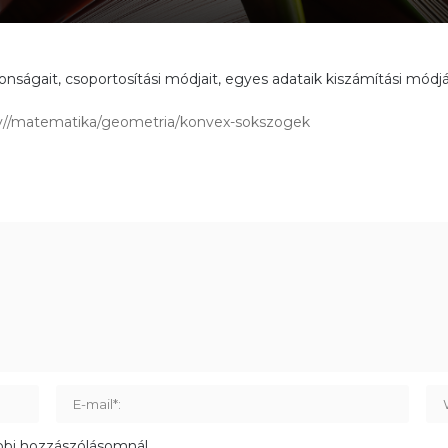
ágait, csoportosítási módjait, egyes adataik kiszámítási módjá
.tv//matematika/geometria/konvex-sokszogek
bbi hozzászólásomnál