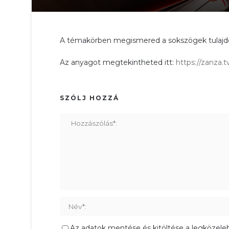
A témakörben megismered a sokszögek tulajdons
Az anyagot megtekintheted itt:
https://zanza
SZÓLJ HOZZÁ
Az adatok mentése és kitöltése a legközele