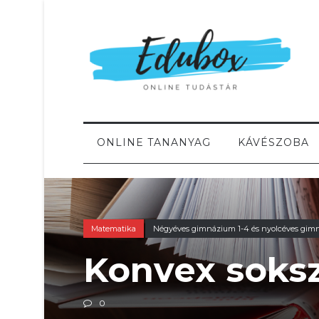
ONLINE TANANYAG
KÁVÉSZOBA
Matematika
Négyéves gimnázium 1-4 és nyolcéves gim
Konvex soks
0