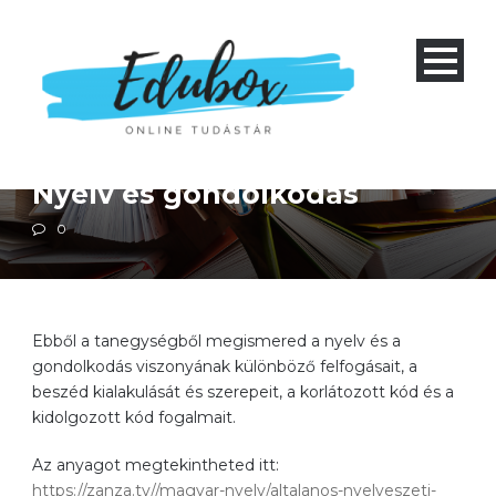
Magyar nyelvtan
Négyéves gimnázium 1-4 és nyolcéves gimnázium 5-8
Szakközépiskola 1-4
Nyelv és gondolkodás
0
Ebből a tanegységből megismered a nyelv és a
gondolkodás viszonyának különböző felfogásait, a
beszéd kialakulását és szerepeit, a korlátozott kód és a
kidolgozott kód fogalmait.
Az anyagot megtekintheted itt:
https://zanza.tv//magyar-nyelv/altalanos-nyelveszeti-