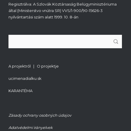
Regisztrálva: A Szlovák Köztársaság Belügyminisztériuma
által (Ministerstvo vnútra SR) VVS/1-900/90-15626-3
nyilvántartási szám alatt 1999. 10. 8-án
A projektről | O projektje
ucimenadialku.sk
KARANTÉMA
Zásady ochrany osobných údajov
Adatvédelmi irányelvek