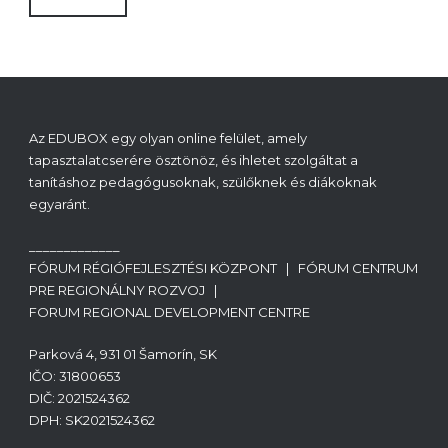
Az EDUBOX egy olyan online felület, amely
tapasztalatcserére ösztönöz, és ihletet szolgáltat a
tanításhoz pedagógusoknak, szülőknek és diákoknak
egyaránt.
_____________
FÓRUM RÉGIÓFEJLESZTÉSI KÖZPONT | FÓRUM CENTRUM
PRE REGIONÁLNY ROZVOJ |
FORUM REGIONAL DEVELOPMENT CENTRE
Parková 4, 931 01 Šamorín, SK
IČO: 31800653
DIČ: 2021524362
DPH: SK2021524362