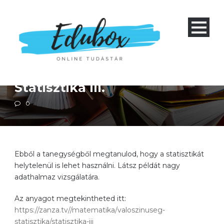
Matematika
Négyéves gimnázium 1-4 és nyolcéves gimnázium 5-8
Szakközépiskola 1-4
Statisztika III.
0
Ebből a tanegységből megtanulod, hogy a statisztikát
helytelenül is lehet használni. Látsz példát nagy
adathalmaz vizsgálatára.
Az anyagot megtekintheted itt:
https://zanza.tv//matematika/valoszinuseg-
statisztika/statisztika-iii