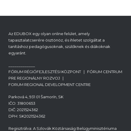
Az EDUBOX egy olyan online felület, amely
tapasztalatcserére ösztönöz, és ihletet szolgáltat a
tanításhoz pedagógusoknak, szülőknek és diákoknak
egyaránt.
_____________
FÓRUM RÉGIÓFEJLESZTÉSI KÖZPONT | FÓRUM CENTRUM
PRE REGIONÁLNY ROZVOJ |
FORUM REGIONAL DEVELOPMENT CENTRE
Parková 4, 931 01 Šamorín, SK
IČO: 31800653
DIČ: 2021524362
DPH: SK2021524362
Regisztrálva: A Szlovák Köztársaság Belügyminisztériuma