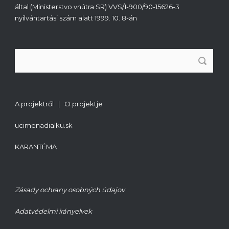
által (Ministerstvo vnútra SR) VVS/1-900/90-15626-3
nyilvántartási szám alatt 1999. 10. 8-án
A projektről | O projektje
ucimenadialku.sk
KARANTÉMA
Zásady ochrany osobných údajov
Adatvédelmi irányelvek