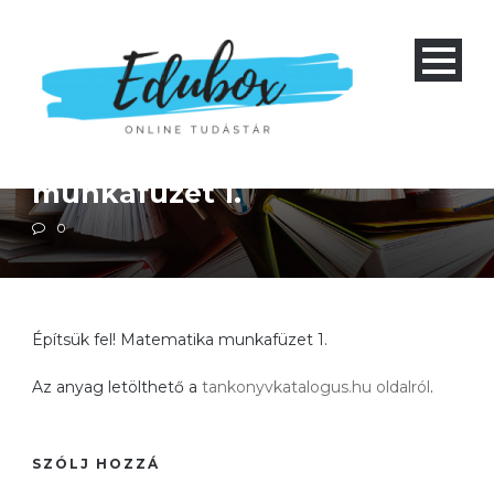
Alapiskola 1-4
Matematika
Építsük fel! Matematika
munkafüzet 1.
0
Építsük fel! Matematika munkafüzet 1.
Az anyag letölthető a
tankonyvkatalogus.hu oldalról
.
SZÓLJ HOZZÁ