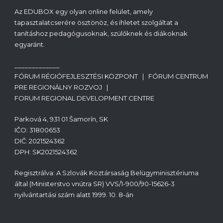
Az EDUBOX egy olyan online felület, amely
tapasztalatcserére ösztönöz, és ihletet szolgáltat a
tanításhoz pedagógusoknak, szülőknek és diákoknak
egyaránt.
_____________
FÓRUM RÉGIÓFEJLESZTÉSI KÖZPONT | FÓRUM CENTRUM
PRE REGIONÁLNY ROZVOJ |
FORUM REGIONAL DEVELOPMENT CENTRE
Parková 4, 931 01 Šamorín, SK
IČO: 31800653
DIČ: 2021524362
DPH: SK2021524362
Regisztrálva: A Szlovák Köztársaság Belügyminisztériuma
által (Ministerstvo vnútra SR) VVS/1-900/90-15626-3
nyilvántartási szám alatt 1999. 10. 8-án