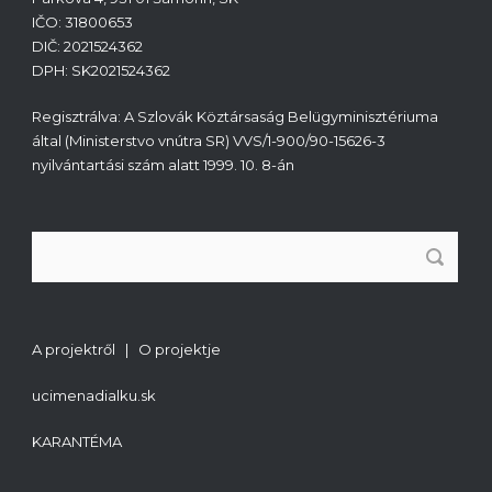
IČO: 31800653
DIČ: 2021524362
DPH: SK2021524362
Regisztrálva: A Szlovák Köztársaság Belügyminisztériuma
által (Ministerstvo vnútra SR) VVS/1-900/90-15626-3
nyilvántartási szám alatt 1999. 10. 8-án
A projektről | O projektje
ucimenadialku.sk
KARANTÉMA