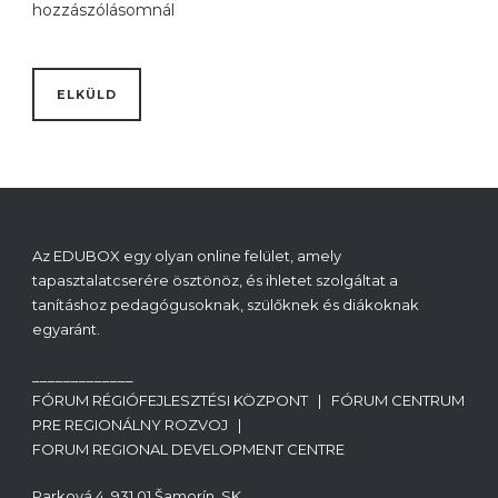
hozzászólásomnál
Az EDUBOX egy olyan online felület, amely
tapasztalatcserére ösztönöz, és ihletet szolgáltat a
tanításhoz pedagógusoknak, szülőknek és diákoknak
egyaránt.
_____________
FÓRUM RÉGIÓFEJLESZTÉSI KÖZPONT | FÓRUM CENTRUM
PRE REGIONÁLNY ROZVOJ |
FORUM REGIONAL DEVELOPMENT CENTRE
Parková 4, 931 01 Šamorín, SK