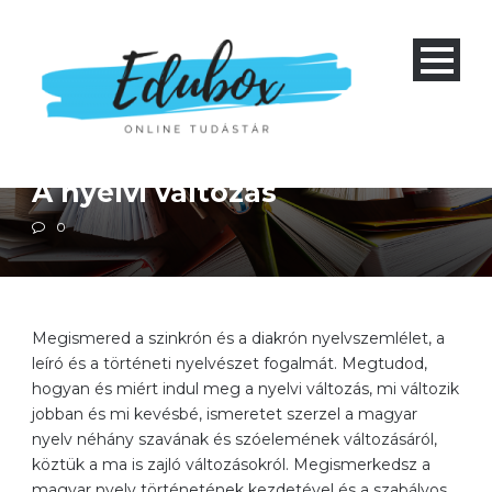
Magyar nyelvtan
Négyéves gimnázium 1-4 és nyolcéves gimnázium 5-8
Szakközépiskola 1-4
A nyelvi változás
0
Megismered a szinkrón és a diakrón nyelvszemlélet, a
leíró és a történeti nyelvészet fogalmát. Megtudod,
hogyan és miért indul meg a nyelvi változás, mi változik
jobban és mi kevésbé, ismeretet szerzel a magyar
nyelv néhány szavának és szóelemének változásáról,
köztük a ma is zajló változásokról. Megismerkedsz a
magyar nyelv történetének kezdetével és a szabályos